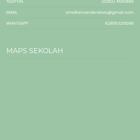
TELEPON
(0283) 4582655
EMAIL
sma1kersanabrebes@gmail.com
WHATSAPP
628553201099
MAPS SEKOLAH