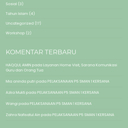
Sosial
(3)
Tahun Islam
(4)
Uncategorized
(17)
Workshop
(2)
KOMENTAR TERBARU
HAQQUL AMIN
pada
Layanan Home Visit, Sarana Komunikasi
Guru dan Orang Tua
Mia aninda putri
pada
PELAKSANAAN P5 SMAN 1 KERSANA
Azka Mukti
pada
PELAKSANAAN P5 SMAN 1 KERSANA
Wangi
pada
PELAKSANAAN P5 SMAN 1 KERSANA
Zahra Nafisatul Ain
pada
PELAKSANAAN P5 SMAN 1 KERSANA