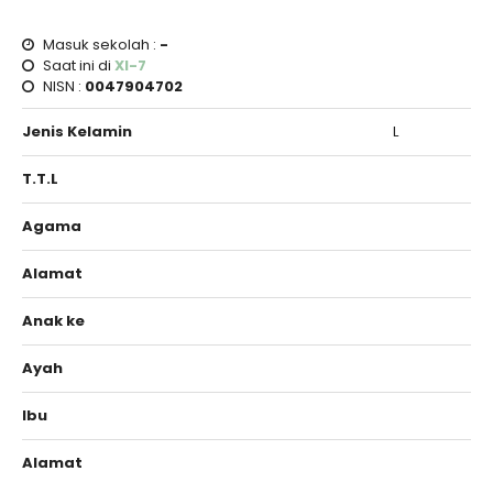
Masuk sekolah :
-
Saat ini di
XI-7
NISN :
0047904702
Jenis Kelamin
L
T.T.L
Agama
Alamat
Anak ke
Ayah
Ibu
Alamat