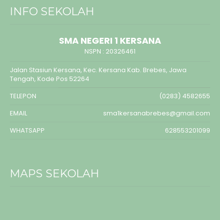
INFO SEKOLAH
SMA NEGERI 1 KERSANA
NSPN :
20326461
Jalan Stasiun Kersana, Kec. Kersana Kab. Brebes, Jawa
Tengah, Kode Pos 52264
TELEPON
(0283) 4582655
EMAIL
sma1kersanabrebes@gmail.com
WHATSAPP
628553201099
MAPS SEKOLAH