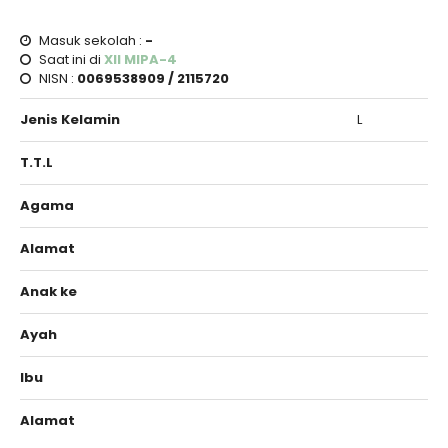
Masuk sekolah :
-
Saat ini di
XII MIPA-4
NISN :
0069538909 / 2115720
Jenis Kelamin
L
T.T.L
Agama
Alamat
Anak ke
Ayah
Ibu
Alamat