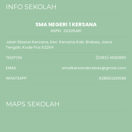
INFO SEKOLAH
SMA NEGERI 1 KERSANA
NSPN :
20326461
Jalan Stasiun Kersana, Kec. Kersana Kab. Brebes, Jawa
Tengah, Kode Pos 52264
TELEPON
(0283) 4582655
EMAIL
sma1kersanabrebes@gmail.com
WHATSAPP
628553201099
MAPS SEKOLAH