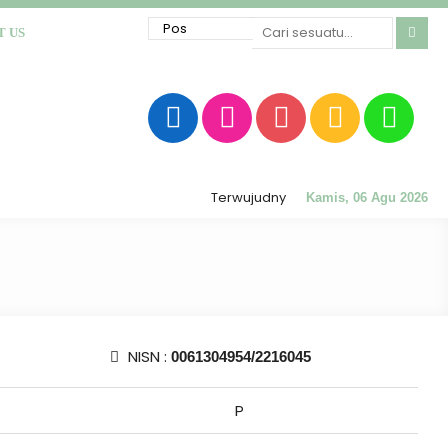
T US
Terwujudnya sekolah RATU (Religius, Akh
Kamis, 06 Agu 2026
NISN :
0061304954/2216045
P