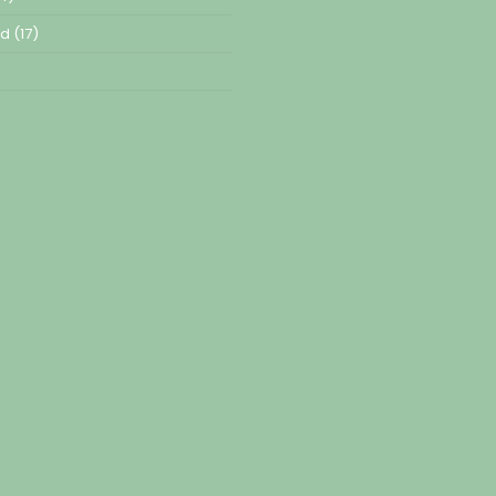
ed
(17)
)