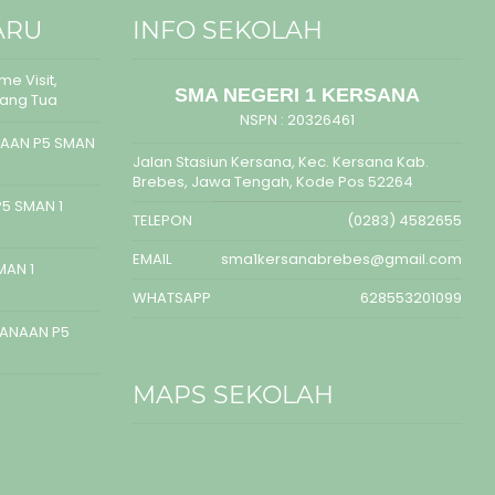
ARU
INFO SEKOLAH
e Visit,
SMA NEGERI 1 KERSANA
rang Tua
NSPN :
20326461
AAN P5 SMAN
Jalan Stasiun Kersana, Kec. Kersana Kab.
Brebes, Jawa Tengah, Kode Pos 52264
5 SMAN 1
TELEPON
(0283) 4582655
EMAIL
sma1kersanabrebes@gmail.com
MAN 1
WHATSAPP
628553201099
SANAAN P5
MAPS SEKOLAH