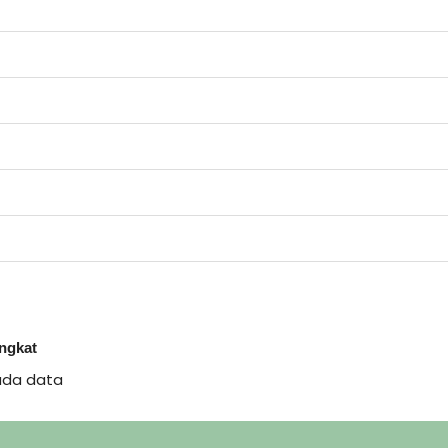
ingkat
ada data