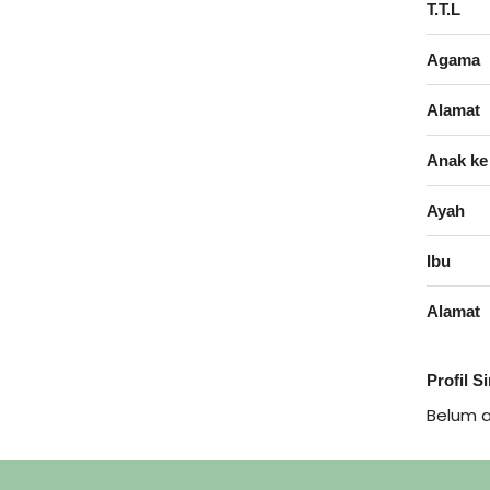
T.T.L
Agama
Alamat
Anak ke
Ayah
Ibu
Alamat
Profil S
Belum 