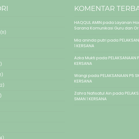
RI
KOMENTAR TERB
HAQQUL AMIN
pada
Layanan Hom
Sarana Komunikasi Guru dan O
(11)
Mia aninda putri
pada
PELAKSAN
1 KERSANA
Azka Mukti
pada
PELAKSANAAN P
KERSANA
)
2)
Wangi
pada
PELAKSANAAN P5 S
KERSANA
2)
Zahra Nafisatul Ain
pada
PELAK
)
SMAN 1 KERSANA
4)