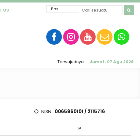
T US
Terwujudnya sekolah RATU (Religius, Akhlak 
Jumat, 07 Agu 2026
NISN :
0065960101 / 2115716
P