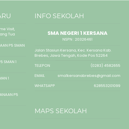
ARU
INFO SEKOLAH
e Visit,
SMA NEGERI 1 KERSANA
rang Tua
NSPN :
20326461
AAN P5 SMAN
Jalan Stasiun Kersana, Kec. Kersana Kab.
Brebes, Jawa Tengah, Kode Pos 52264
5 SMAN 1
TELEPON
(0283) 4582655
EMAIL
sma1kersanabrebes@gmail.com
MAN 1
WHATSAPP
628553201099
SANAAN P5
MAPS SEKOLAH