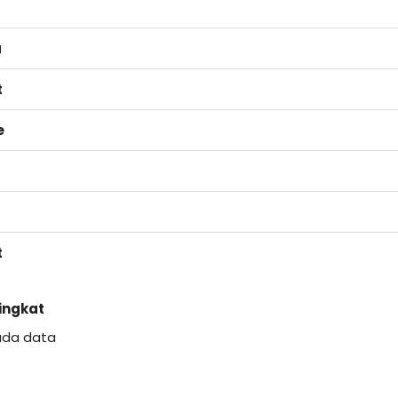
a
t
e
t
Singkat
ada data