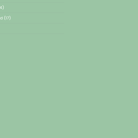
4)
ed
(17)
)