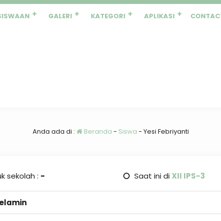
SISWAAN
GALERI
KATEGORI
APLIKASI
CONTAC
Anda ada di :
Beranda
-
Siswa
-
Yesi Febriyanti
k sekolah :
-
Saat ini di
XII IPS-3
Kelamin