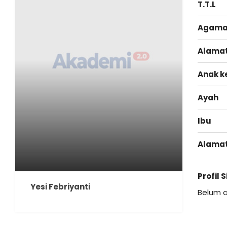
T.T.L
Agam
Alama
Anak k
Ayah
Ibu
Alama
Profil 
Yesi Febriyanti
Belum 