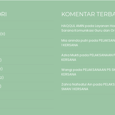
RI
KOMENTAR TERB
HAQQUL AMIN
pada
Layanan Hom
Sarana Komunikasi Guru dan O
(11)
Mia aninda putri
pada
PELAKSAN
1 KERSANA
Azka Mukti
pada
PELAKSANAAN P
KERSANA
)
2)
Wangi
pada
PELAKSANAAN P5 S
KERSANA
2)
Zahra Nafisatul Ain
pada
PELAK
)
SMAN 1 KERSANA