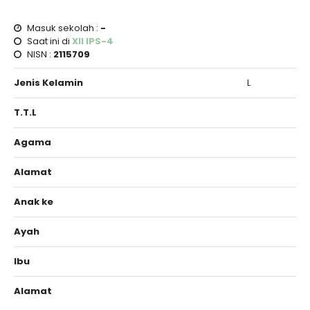
Masuk sekolah :
-
Saat ini di
XII IPS-4
NISN :
2115709
Jenis Kelamin
L
T.T.L
Agama
Alamat
Anak ke
Ayah
Ibu
Alamat