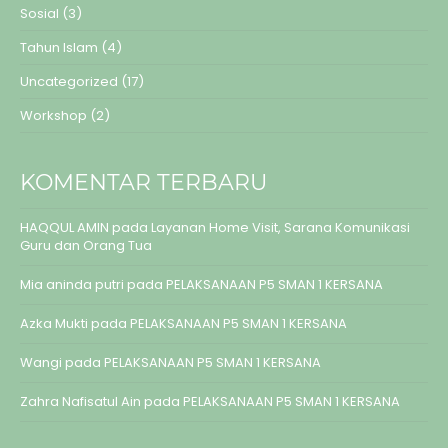
Sosial
(3)
Tahun Islam
(4)
Uncategorized
(17)
Workshop
(2)
KOMENTAR TERBARU
HAQQUL AMIN
pada
Layanan Home Visit, Sarana Komunikasi
Guru dan Orang Tua
Mia aninda putri
pada
PELAKSANAAN P5 SMAN 1 KERSANA
Azka Mukti
pada
PELAKSANAAN P5 SMAN 1 KERSANA
Wangi
pada
PELAKSANAAN P5 SMAN 1 KERSANA
Zahra Nafisatul Ain
pada
PELAKSANAAN P5 SMAN 1 KERSANA