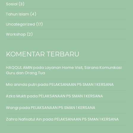
Sosial
(3)
Tahun Islam
(4)
Uncategorized
(17)
Workshop
(2)
KOMENTAR TERBARU
HAQQUL AMIN
pada
Layanan Home Visit, Sarana Komunikasi
Guru dan Orang Tua
Mia aninda putri
pada
PELAKSANAAN P5 SMAN 1 KERSANA
Azka Mukti
pada
PELAKSANAAN P5 SMAN 1 KERSANA
Wangi
pada
PELAKSANAAN P5 SMAN 1 KERSANA
Zahra Nafisatul Ain
pada
PELAKSANAAN P5 SMAN 1 KERSANA