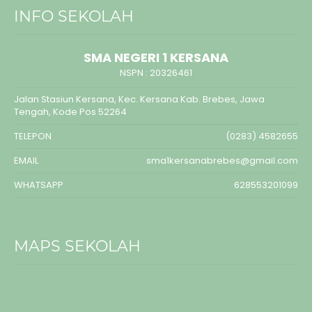
INFO SEKOLAH
SMA NEGERI 1 KERSANA
NSPN :
20326461
Jalan Stasiun Kersana, Kec. Kersana Kab. Brebes, Jawa
Tengah, Kode Pos 52264
TELEPON
(0283) 4582655
EMAIL
sma1kersanabrebes@gmail.com
WHATSAPP
628553201099
MAPS SEKOLAH