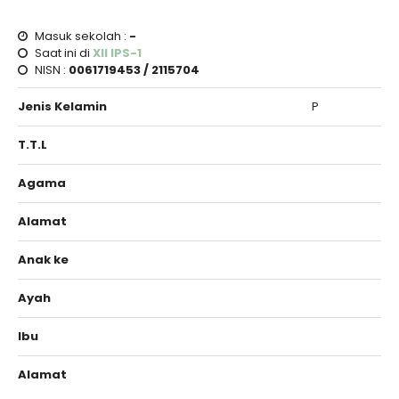
Masuk sekolah :
-
Saat ini di
XII IPS-1
NISN :
0061719453 / 2115704
Jenis Kelamin
P
T.T.L
Agama
Alamat
Anak ke
Ayah
Ibu
Alamat