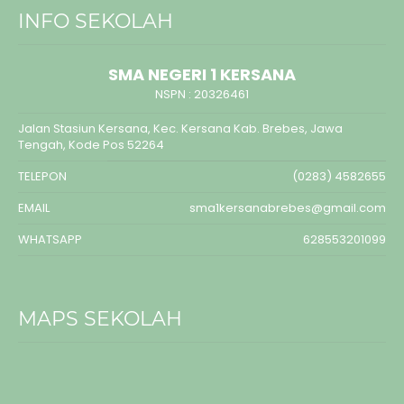
INFO SEKOLAH
SMA NEGERI 1 KERSANA
NSPN :
20326461
Jalan Stasiun Kersana, Kec. Kersana Kab. Brebes, Jawa
Tengah, Kode Pos 52264
TELEPON
(0283) 4582655
EMAIL
sma1kersanabrebes@gmail.com
WHATSAPP
628553201099
MAPS SEKOLAH