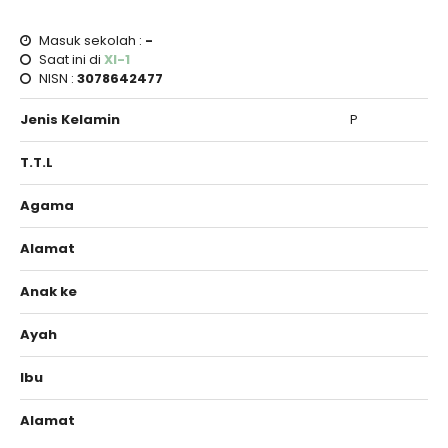
Masuk sekolah :
-
Saat ini di
XI-1
NISN :
3078642477
Jenis Kelamin
P
T.T.L
Agama
Alamat
Anak ke
Ayah
Ibu
Alamat