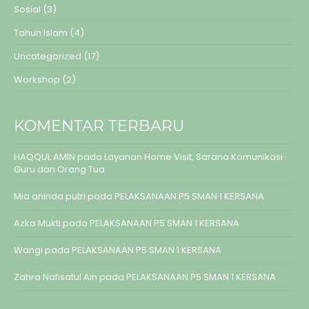
Sosial
(3)
Tahun Islam
(4)
Uncategorized
(17)
Workshop
(2)
KOMENTAR TERBARU
HAQQUL AMIN
pada
Layanan Home Visit, Sarana Komunikasi
Guru dan Orang Tua
Mia aninda putri
pada
PELAKSANAAN P5 SMAN 1 KERSANA
Azka Mukti
pada
PELAKSANAAN P5 SMAN 1 KERSANA
Wangi
pada
PELAKSANAAN P5 SMAN 1 KERSANA
Zahra Nafisatul Ain
pada
PELAKSANAAN P5 SMAN 1 KERSANA