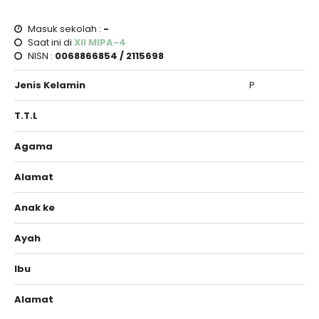
Masuk sekolah :
-
Saat ini di
XII MIPA-4
NISN :
0068866854 / 2115698
Jenis Kelamin
P
T.T.L
Agama
Alamat
Anak ke
Ayah
Ibu
Alamat