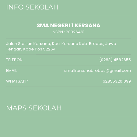
INFO SEKOLAH
SMA NEGERI 1 KERSANA
NSPN :
20326461
Jalan Stasiun Kersana, Kec. Kersana Kab. Brebes, Jawa
Tengah, Kode Pos 52264
TELEPON
(0283) 4582655
EMAIL
sma1kersanabrebes@gmail.com
WHATSAPP
628553201099
MAPS SEKOLAH