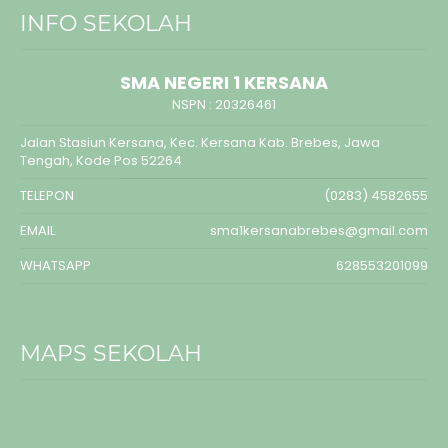
INFO SEKOLAH
SMA NEGERI 1 KERSANA
NSPN :
20326461
Jalan Stasiun Kersana, Kec. Kersana Kab. Brebes, Jawa
Tengah, Kode Pos 52264
TELEPON
(0283) 4582655
EMAIL
sma1kersanabrebes@gmail.com
WHATSAPP
628553201099
MAPS SEKOLAH