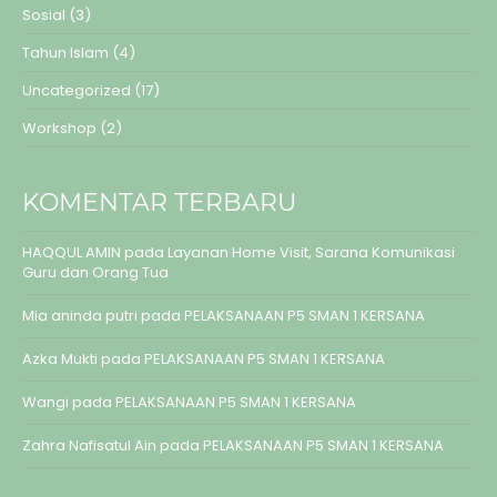
Sosial
(3)
Tahun Islam
(4)
Uncategorized
(17)
Workshop
(2)
KOMENTAR TERBARU
HAQQUL AMIN
pada
Layanan Home Visit, Sarana Komunikasi
Guru dan Orang Tua
Mia aninda putri
pada
PELAKSANAAN P5 SMAN 1 KERSANA
Azka Mukti
pada
PELAKSANAAN P5 SMAN 1 KERSANA
Wangi
pada
PELAKSANAAN P5 SMAN 1 KERSANA
Zahra Nafisatul Ain
pada
PELAKSANAAN P5 SMAN 1 KERSANA