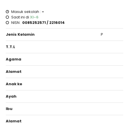
Masuk sekolah :
-
Saat ini di
XI-6
NISN :
0085252571 / 2216014
Jenis Kelamin
P
T.T.L
Agama
Alamat
Anak ke
Ayah
Ibu
Alamat