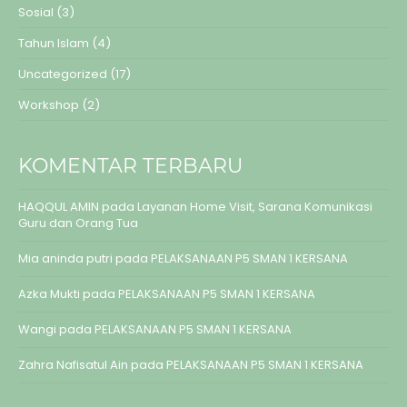
Sosial
(3)
Tahun Islam
(4)
Uncategorized
(17)
Workshop
(2)
KOMENTAR TERBARU
HAQQUL AMIN
pada
Layanan Home Visit, Sarana Komunikasi
Guru dan Orang Tua
Mia aninda putri
pada
PELAKSANAAN P5 SMAN 1 KERSANA
Azka Mukti
pada
PELAKSANAAN P5 SMAN 1 KERSANA
Wangi
pada
PELAKSANAAN P5 SMAN 1 KERSANA
Zahra Nafisatul Ain
pada
PELAKSANAAN P5 SMAN 1 KERSANA