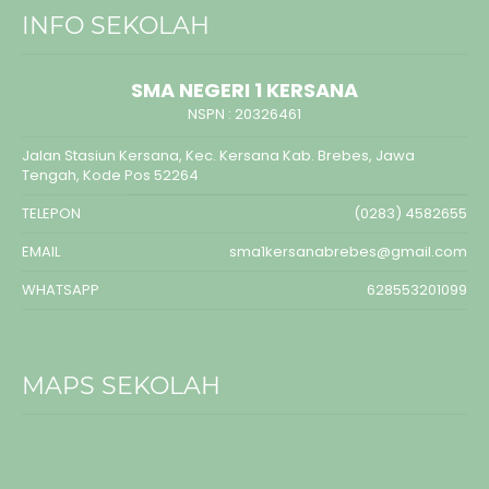
INFO SEKOLAH
SMA NEGERI 1 KERSANA
NSPN :
20326461
Jalan Stasiun Kersana, Kec. Kersana Kab. Brebes, Jawa
Tengah, Kode Pos 52264
TELEPON
(0283) 4582655
EMAIL
sma1kersanabrebes@gmail.com
WHATSAPP
628553201099
MAPS SEKOLAH