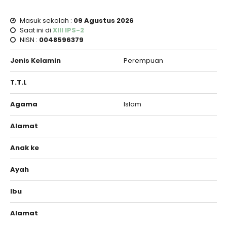
Masuk sekolah :
09 Agustus 2026
Saat ini di
XIII IPS-2
NISN :
0048596379
Jenis Kelamin
Perempuan
T.T.L
Agama
Islam
Alamat
Anak ke
Ayah
Ibu
Alamat