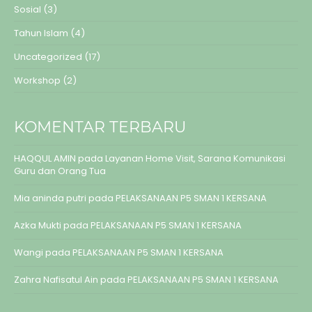
Sosial
(3)
Tahun Islam
(4)
Uncategorized
(17)
Workshop
(2)
KOMENTAR TERBARU
HAQQUL AMIN
pada
Layanan Home Visit, Sarana Komunikasi
Guru dan Orang Tua
Mia aninda putri
pada
PELAKSANAAN P5 SMAN 1 KERSANA
Azka Mukti
pada
PELAKSANAAN P5 SMAN 1 KERSANA
Wangi
pada
PELAKSANAAN P5 SMAN 1 KERSANA
Zahra Nafisatul Ain
pada
PELAKSANAAN P5 SMAN 1 KERSANA