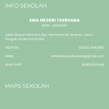
INFO SEKOLAH
SMA NEGERI 1 KERSANA
NSPN :
20326461
Jalan Stasiun Kersana, Kec. Kersana Kab. Brebes, Jawa
Tengah, Kode Pos 52264
TELEPON
(0283) 4582655
EMAIL
sma1kersanabrebes@gmail.com
WHATSAPP
628553201099
MAPS SEKOLAH