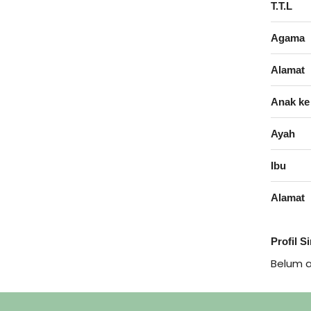
T.T.L
Agama
Alamat
Anak ke
Ayah
Ibu
Alamat
Profil S
Belum 