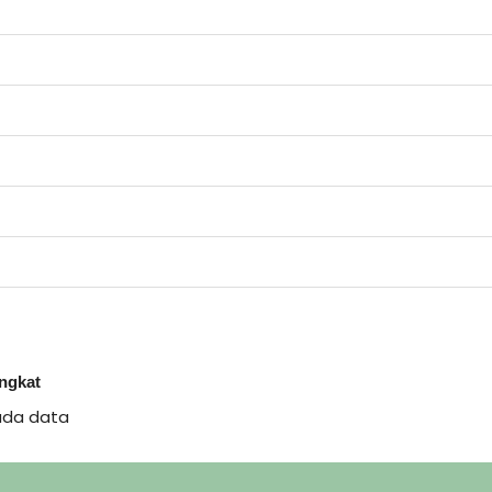
ingkat
ada data