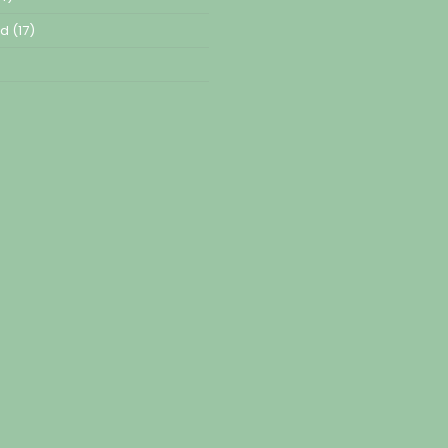
ed
(17)
)