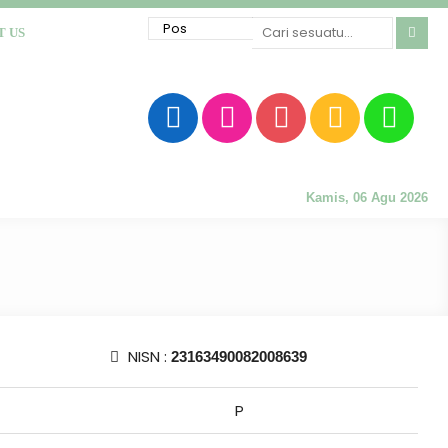
T US
Kamis, 06 Agu 2026
NISN :
23163490082008639
P