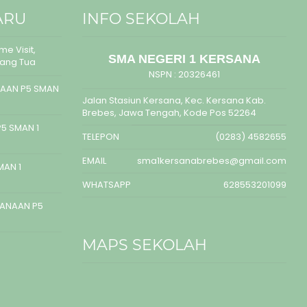
ARU
INFO SEKOLAH
e Visit,
SMA NEGERI 1 KERSANA
rang Tua
NSPN :
20326461
AAN P5 SMAN
Jalan Stasiun Kersana, Kec. Kersana Kab.
Brebes, Jawa Tengah, Kode Pos 52264
5 SMAN 1
TELEPON
(0283) 4582655
EMAIL
sma1kersanabrebes@gmail.com
MAN 1
WHATSAPP
628553201099
SANAAN P5
MAPS SEKOLAH