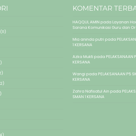
RI
KOMENTAR TERB
HAQQUL AMIN
pada
Layanan Hom
Sarana Komunikasi Guru dan O
(11)
Mia aninda putri
pada
PELAKSAN
1 KERSANA
Azka Mukti
pada
PELAKSANAAN P
KERSANA
)
2)
Wangi
pada
PELAKSANAAN P5 S
KERSANA
2)
Zahra Nafisatul Ain
pada
PELAK
)
SMAN 1 KERSANA
4)