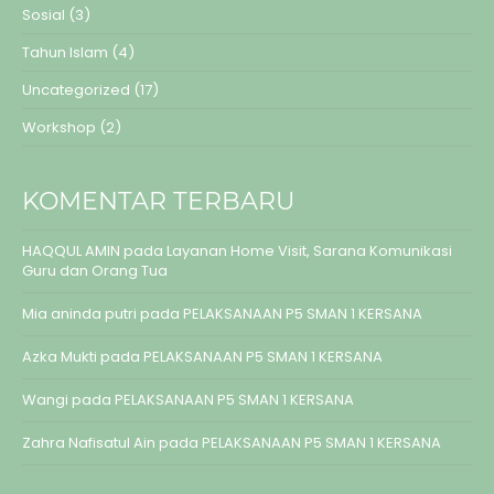
Sosial
(3)
Tahun Islam
(4)
Uncategorized
(17)
Workshop
(2)
KOMENTAR TERBARU
HAQQUL AMIN
pada
Layanan Home Visit, Sarana Komunikasi
Guru dan Orang Tua
Mia aninda putri
pada
PELAKSANAAN P5 SMAN 1 KERSANA
Azka Mukti
pada
PELAKSANAAN P5 SMAN 1 KERSANA
Wangi
pada
PELAKSANAAN P5 SMAN 1 KERSANA
Zahra Nafisatul Ain
pada
PELAKSANAAN P5 SMAN 1 KERSANA