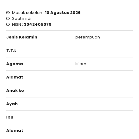
Masuk sekolah :
10 Agustus 2026
Saat ini di
NISN :
3042405079
Jenis Kelamin
perempuan
T.T.L
Agama
Islam
Alamat
Anak ke
Ayah
Ibu
Alamat