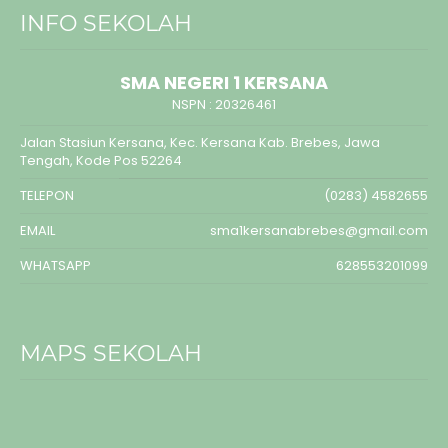
INFO SEKOLAH
SMA NEGERI 1 KERSANA
NSPN :
20326461
Jalan Stasiun Kersana, Kec. Kersana Kab. Brebes, Jawa
Tengah, Kode Pos 52264
TELEPON
(0283) 4582655
EMAIL
sma1kersanabrebes@gmail.com
WHATSAPP
628553201099
MAPS SEKOLAH