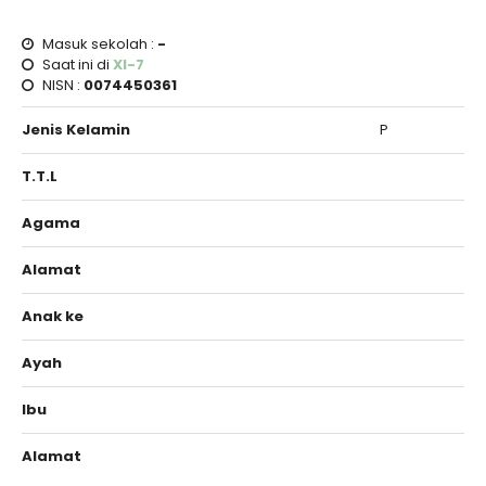
Masuk sekolah :
-
Saat ini di
XI-7
NISN :
0074450361
Jenis Kelamin
P
T.T.L
Agama
Alamat
Anak ke
Ayah
Ibu
Alamat