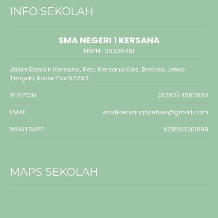
INFO SEKOLAH
SMA NEGERI 1 KERSANA
NSPN :
20326461
Jalan Stasiun Kersana, Kec. Kersana Kab. Brebes, Jawa
Tengah, Kode Pos 52264
TELEPON
(0283) 4582655
EMAIL
sma1kersanabrebes@gmail.com
WHATSAPP
628553201099
MAPS SEKOLAH