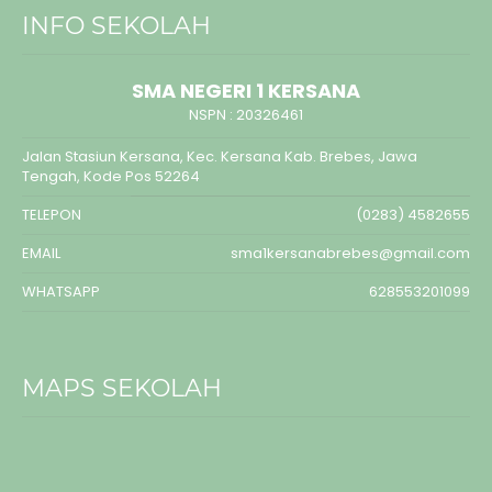
INFO SEKOLAH
SMA NEGERI 1 KERSANA
NSPN :
20326461
Jalan Stasiun Kersana, Kec. Kersana Kab. Brebes, Jawa
Tengah, Kode Pos 52264
TELEPON
(0283) 4582655
EMAIL
sma1kersanabrebes@gmail.com
WHATSAPP
628553201099
MAPS SEKOLAH