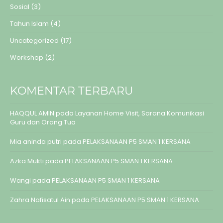
Sosial
(3)
Tahun Islam
(4)
Uncategorized
(17)
Workshop
(2)
KOMENTAR TERBARU
HAQQUL AMIN
pada
Layanan Home Visit, Sarana Komunikasi
Guru dan Orang Tua
Mia aninda putri
pada
PELAKSANAAN P5 SMAN 1 KERSANA
Azka Mukti
pada
PELAKSANAAN P5 SMAN 1 KERSANA
Wangi
pada
PELAKSANAAN P5 SMAN 1 KERSANA
Zahra Nafisatul Ain
pada
PELAKSANAAN P5 SMAN 1 KERSANA