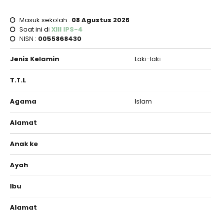
Masuk sekolah :
08 Agustus 2026
Saat ini di
XIII IPS-4
NISN :
0055868430
Jenis Kelamin
Laki-laki
T.T.L
Agama
Islam
Alamat
Anak ke
Ayah
Ibu
Alamat