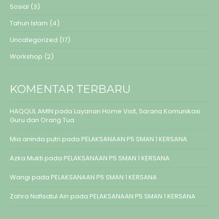
Sosial
(3)
Tahun Islam
(4)
Uncategorized
(17)
Workshop
(2)
KOMENTAR TERBARU
HAQQUL AMIN
pada
Layanan Home Visit, Sarana Komunikasi
Guru dan Orang Tua
Mia aninda putri
pada
PELAKSANAAN P5 SMAN 1 KERSANA
Azka Mukti
pada
PELAKSANAAN P5 SMAN 1 KERSANA
Wangi
pada
PELAKSANAAN P5 SMAN 1 KERSANA
Zahra Nafisatul Ain
pada
PELAKSANAAN P5 SMAN 1 KERSANA