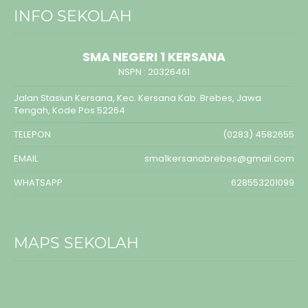
INFO SEKOLAH
SMA NEGERI 1 KERSANA
NSPN :
20326461
Jalan Stasiun Kersana, Kec. Kersana Kab. Brebes, Jawa
Tengah, Kode Pos 52264
TELEPON
(0283) 4582655
EMAIL
sma1kersanabrebes@gmail.com
WHATSAPP
628553201099
MAPS SEKOLAH