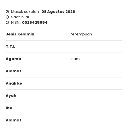
Masuk sekolah :
08 Agustus 2026
Saat ini di
NISN :
0025425954
Jenis Kelamin
Perempuan
T.T.L
Agama
Islam
Alamat
Anak ke
Ayah
Ibu
Alamat