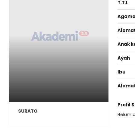
T.T.L
Agam
Alama
Anak k
Ayah
Ibu
Alama
Profil 
SURATO
Belum 