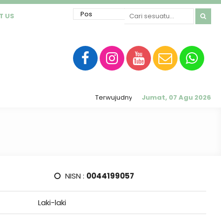
T US
Terwujudnya sekolah RATU (Religius, Akhlak
Jumat, 07 Agu 2026
NISN :
0044199057
Laki-laki