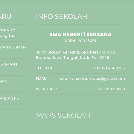
ARU
INFO SEKOLAH
e Visit,
SMA NEGERI 1 KERSANA
rang Tua
NSPN :
20326461
AAN P5 SMAN
Jalan Stasiun Kersana, Kec. Kersana Kab.
Brebes, Jawa Tengah, Kode Pos 52264
5 SMAN 1
TELEPON
(0283) 4582655
EMAIL
sma1kersanabrebes@gmail.com
MAN 1
WHATSAPP
628553201099
SANAAN P5
MAPS SEKOLAH