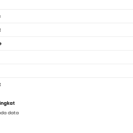
a
t
e
t
Singkat
ada data