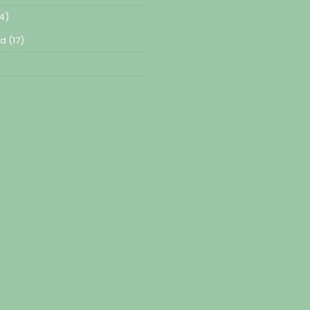
4)
ed
(17)
)