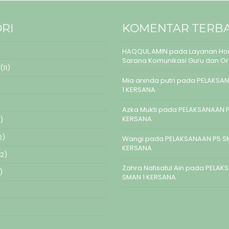
RI
KOMENTAR TERB
HAQQUL AMIN
pada
Layanan Hom
Sarana Komunikasi Guru dan O
(11)
Mia aninda putri
pada
PELAKSAN
1 KERSANA
Azka Mukti
pada
PELAKSANAAN P
KERSANA
)
2)
Wangi
pada
PELAKSANAAN P5 S
KERSANA
2)
Zahra Nafisatul Ain
pada
PELAK
)
SMAN 1 KERSANA