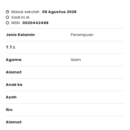
Masuk sekolah :
06 Agustus 2026
Saat ini di
NISN :
0020442468
Jenis Kelamin
Perempuan
T.T.L
Agama
Islam
Alamat
Anak ke
Ayah
Ibu
Alamat