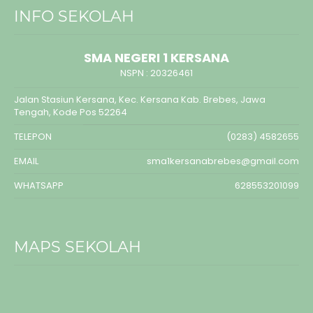
INFO SEKOLAH
SMA NEGERI 1 KERSANA
NSPN :
20326461
Jalan Stasiun Kersana, Kec. Kersana Kab. Brebes, Jawa
Tengah, Kode Pos 52264
TELEPON
(0283) 4582655
EMAIL
sma1kersanabrebes@gmail.com
WHATSAPP
628553201099
MAPS SEKOLAH