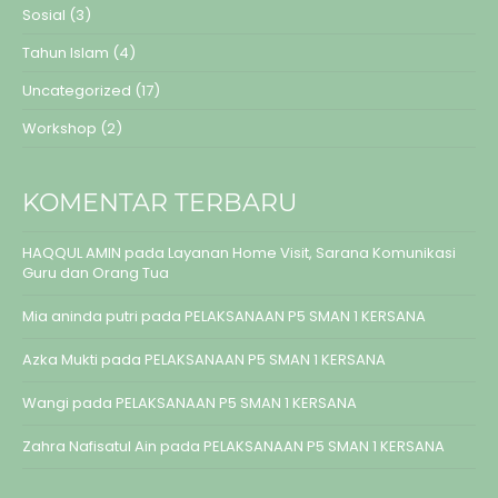
Sosial
(3)
Tahun Islam
(4)
Uncategorized
(17)
Workshop
(2)
KOMENTAR TERBARU
HAQQUL AMIN
pada
Layanan Home Visit, Sarana Komunikasi
Guru dan Orang Tua
Mia aninda putri
pada
PELAKSANAAN P5 SMAN 1 KERSANA
Azka Mukti
pada
PELAKSANAAN P5 SMAN 1 KERSANA
Wangi
pada
PELAKSANAAN P5 SMAN 1 KERSANA
Zahra Nafisatul Ain
pada
PELAKSANAAN P5 SMAN 1 KERSANA