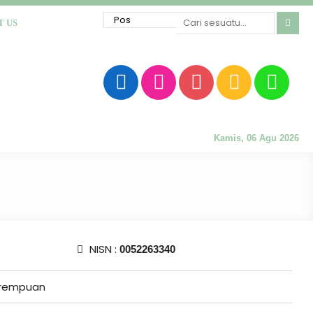
T US
Kamis, 06 Agu 2026
NISN :
0052263340
rempuan