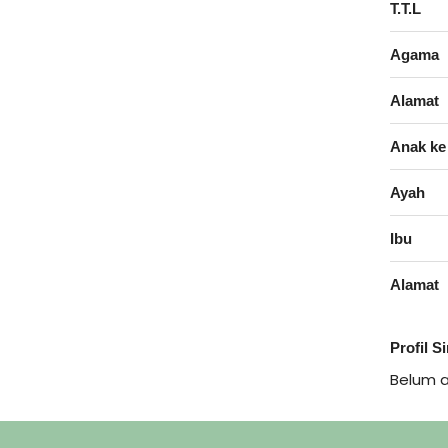
T.T.L
Agama
Alamat
Anak ke
Ayah
Ibu
Alamat
Profil S
Belum 