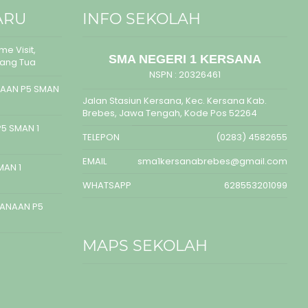
ARU
INFO SEKOLAH
e Visit,
SMA NEGERI 1 KERSANA
rang Tua
NSPN :
20326461
AAN P5 SMAN
Jalan Stasiun Kersana, Kec. Kersana Kab.
Brebes, Jawa Tengah, Kode Pos 52264
5 SMAN 1
TELEPON
(0283) 4582655
EMAIL
sma1kersanabrebes@gmail.com
MAN 1
WHATSAPP
628553201099
SANAAN P5
MAPS SEKOLAH