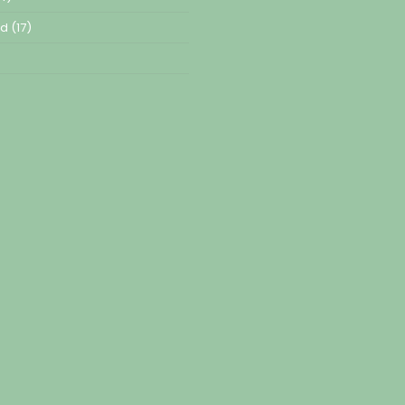
ed
(17)
)