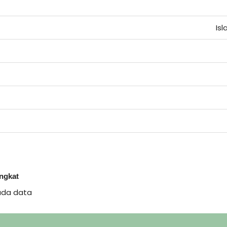
Is
ingkat
ada data