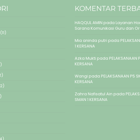
RI
KOMENTAR TERB
HAQQUL AMIN
pada
Layanan Hom
Sarana Komunikasi Guru dan O
(11)
Mia aninda putri
pada
PELAKSAN
1 KERSANA
Azka Mukti
pada
PELAKSANAAN P
KERSANA
)
2)
Wangi
pada
PELAKSANAAN P5 S
KERSANA
2)
Zahra Nafisatul Ain
pada
PELAK
)
SMAN 1 KERSANA
4)