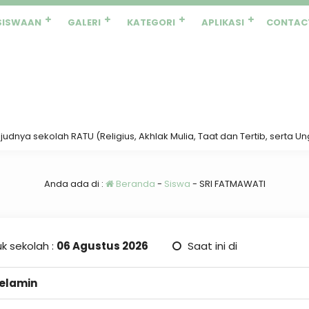
SISWAAN
GALERI
KATEGORI
APLIKASI
CONTAC
nya sekolah RATU (Religius, Akhlak Mulia, Taat dan Tertib, serta Ungg
Anda ada di :
Beranda
-
Siswa
-
SRI FATMAWATI
k sekolah :
06 Agustus 2026
Saat ini di
Kelamin