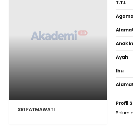
T.T.L
Agam
Alama
Anak k
Ayah
Ibu
Alama
Profil 
SRI FATMAWATI
Belum 