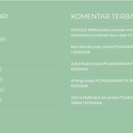
RI
KOMENTAR TERB
HAQQUL AMIN
pada
Layanan Hom
Sarana Komunikasi Guru dan O
(11)
Mia aninda putri
pada
PELAKSAN
1 KERSANA
Azka Mukti
pada
PELAKSANAAN P
KERSANA
)
2)
Wangi
pada
PELAKSANAAN P5 S
KERSANA
2)
Zahra Nafisatul Ain
pada
PELAK
)
SMAN 1 KERSANA