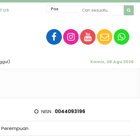
T US
ul)
Kamis, 06 Agu 2026
NISN :
0044093196
Perempuan