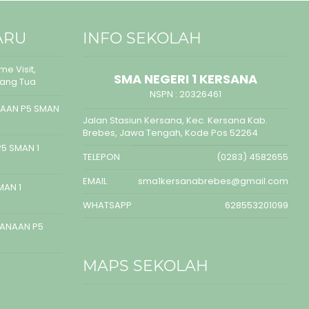
ARU
INFO SEKOLAH
e Visit,
SMA NEGERI 1 KERSANA
rang Tua
NSPN :
20326461
AAN P5 SMAN
Jalan Stasiun Kersana, Kec. Kersana Kab.
Brebes, Jawa Tengah, Kode Pos 52264
5 SMAN 1
TELEPON
(0283) 4582655
EMAIL
sma1kersanabrebes@gmail.com
MAN 1
WHATSAPP
628553201099
SANAAN P5
MAPS SEKOLAH