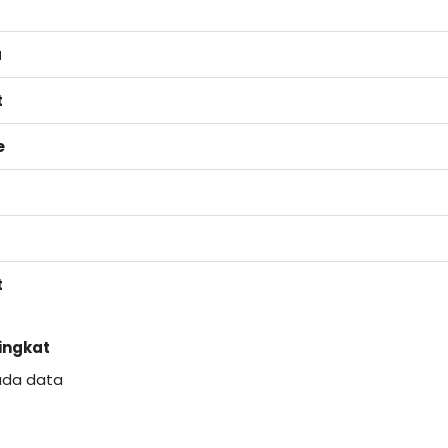
a
t
e
t
Singkat
ada data