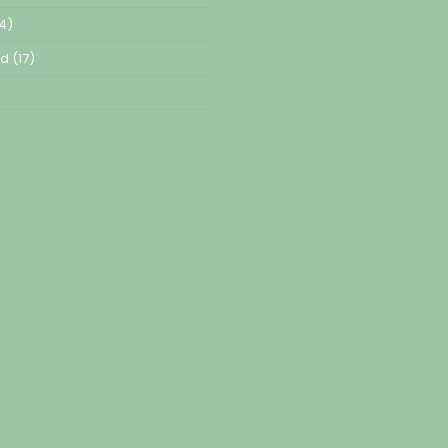
4)
ed
(17)
)