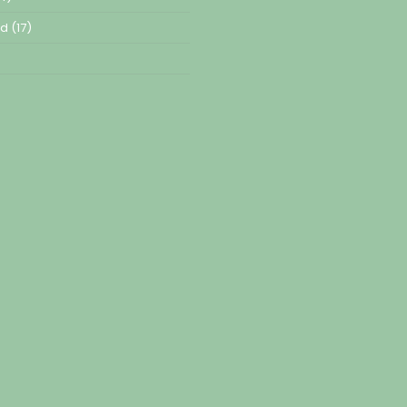
ed
(17)
)