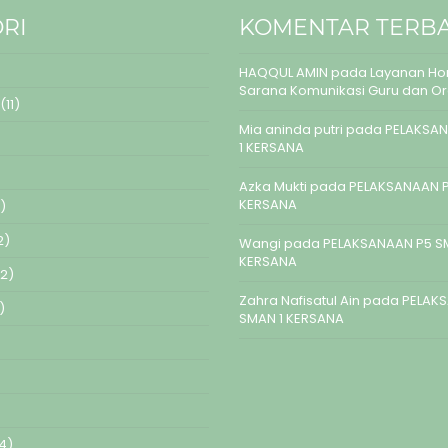
RI
KOMENTAR TERB
HAQQUL AMIN
pada
Layanan Hom
Sarana Komunikasi Guru dan O
(11)
Mia aninda putri
pada
PELAKSAN
1 KERSANA
Azka Mukti
pada
PELAKSANAAN P
KERSANA
)
2)
Wangi
pada
PELAKSANAAN P5 S
KERSANA
2)
Zahra Nafisatul Ain
pada
PELAK
)
SMAN 1 KERSANA
4)