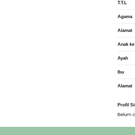
T.T.L
Agama
Alamat
Anak ke
Ayah
Ibu
Alamat
Profil S
Belum 