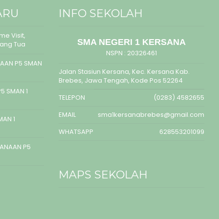
ARU
INFO SEKOLAH
e Visit,
SMA NEGERI 1 KERSANA
rang Tua
NSPN :
20326461
AAN P5 SMAN
Jalan Stasiun Kersana, Kec. Kersana Kab.
Brebes, Jawa Tengah, Kode Pos 52264
5 SMAN 1
TELEPON
(0283) 4582655
EMAIL
sma1kersanabrebes@gmail.com
MAN 1
WHATSAPP
628553201099
SANAAN P5
MAPS SEKOLAH