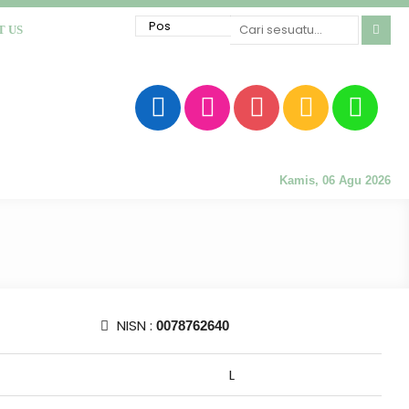
T US
Kamis, 06 Agu 2026
NISN :
0078762640
L