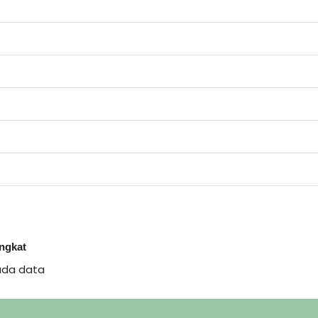
ingkat
ada data