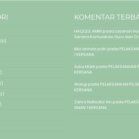
RI
KOMENTAR TERB
HAQQUL AMIN
pada
Layanan Hom
Sarana Komunikasi Guru dan O
(11)
Mia aninda putri
pada
PELAKSAN
1 KERSANA
Azka Mukti
pada
PELAKSANAAN P
KERSANA
)
2)
Wangi
pada
PELAKSANAAN P5 S
KERSANA
2)
Zahra Nafisatul Ain
pada
PELAK
)
SMAN 1 KERSANA