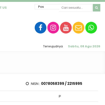
T US
Terwujudnya sekolah RATU (Religius, Akhlak M
Sabtu, 08 Agu 2026
NISN :
0078058399 / 2215995
P