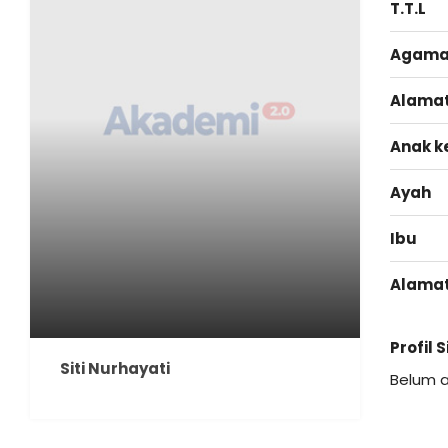
T.T.L
Agam
Alama
Anak k
Ayah
Ibu
Alama
Profil 
Siti Nurhayati
Belum 