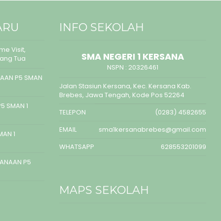
ARU
INFO SEKOLAH
e Visit,
SMA NEGERI 1 KERSANA
rang Tua
NSPN :
20326461
AAN P5 SMAN
Jalan Stasiun Kersana, Kec. Kersana Kab.
Brebes, Jawa Tengah, Kode Pos 52264
5 SMAN 1
TELEPON
(0283) 4582655
EMAIL
sma1kersanabrebes@gmail.com
MAN 1
WHATSAPP
628553201099
SANAAN P5
MAPS SEKOLAH