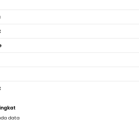
a
t
e
t
Singkat
ada data