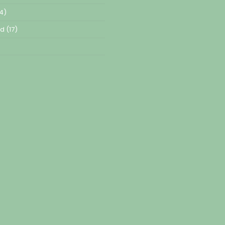
4)
ed
(17)
)