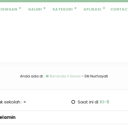
SISWAAN
GALERI
KATEGORI
APLIKASI
CONTAC
Anda ada di :
Beranda
-
Siswa
-
Siti Nurhayati
k sekolah :
-
Saat ini di
XI-5
Kelamin