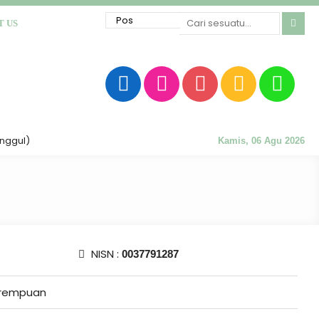
T US
gul)
Kamis, 06 Agu 2026
NISN :
0037791287
rempuan