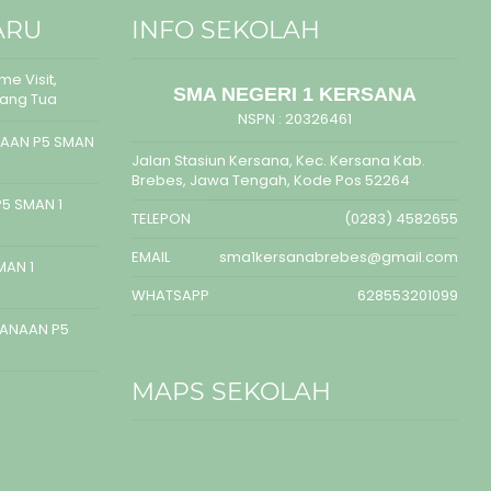
ARU
INFO SEKOLAH
e Visit,
SMA NEGERI 1 KERSANA
rang Tua
NSPN :
20326461
AAN P5 SMAN
Jalan Stasiun Kersana, Kec. Kersana Kab.
Brebes, Jawa Tengah, Kode Pos 52264
5 SMAN 1
TELEPON
(0283) 4582655
EMAIL
sma1kersanabrebes@gmail.com
MAN 1
WHATSAPP
628553201099
SANAAN P5
MAPS SEKOLAH