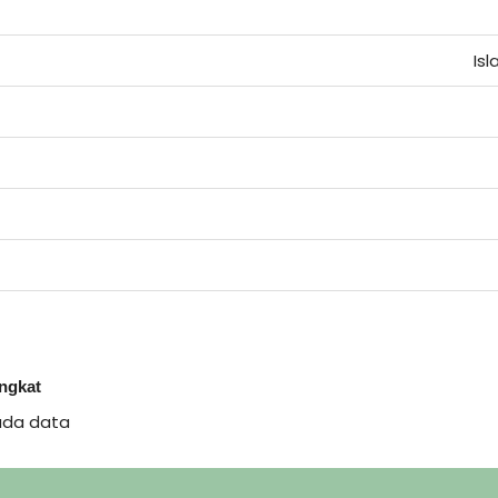
Is
ingkat
ada data