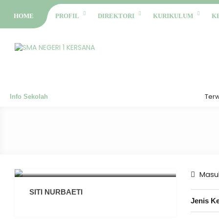
HOME
PROFIL
DIREKTORI
KURIKULUM
K
Terwuju
Info Sekolah
Masuk
SITI NURBAETI
Jenis K