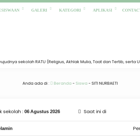
ESISWAAN
GALERI
KATEGORI
APLIKASI
CONTAC
dnya sekolah RATU (Religius, Akhlak Mulia, Taat dan Tertib, serta Ung
Anda ada di :
Beranda
-
Siswa
-
SITI NURBAETI
 sekolah :
Saat ini di
06 Agustus 2026
Pe
elamin