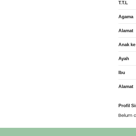
T.T.L
Agama
Alamat
Anak ke
Ayah
Ibu
Alamat
Profil S
Belum 