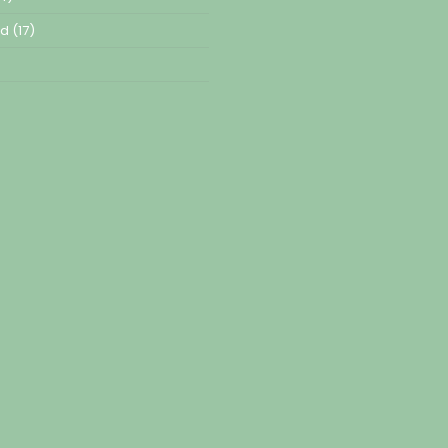
ed
(17)
)