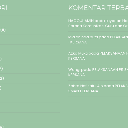
RI
KOMENTAR TERB
HAQQUL AMIN
pada
Layanan Hom
Sarana Komunikasi Guru dan O
(11)
Mia aninda putri
pada
PELAKSAN
1 KERSANA
Azka Mukti
pada
PELAKSANAAN P
KERSANA
)
2)
Wangi
pada
PELAKSANAAN P5 S
KERSANA
2)
Zahra Nafisatul Ain
pada
PELAK
)
SMAN 1 KERSANA
4)