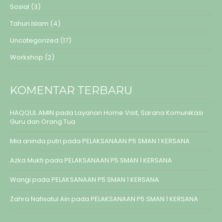
Sosial
(3)
Tahun Islam
(4)
Uncategorized
(17)
Workshop
(2)
KOMENTAR TERBARU
HAQQUL AMIN
pada
Layanan Home Visit, Sarana Komunikasi
Guru dan Orang Tua
Mia aninda putri
pada
PELAKSANAAN P5 SMAN 1 KERSANA
Azka Mukti
pada
PELAKSANAAN P5 SMAN 1 KERSANA
Wangi
pada
PELAKSANAAN P5 SMAN 1 KERSANA
Zahra Nafisatul Ain
pada
PELAKSANAAN P5 SMAN 1 KERSANA