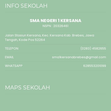
INFO SEKOLAH
SMA NEGERI 1 KERSANA
NSPN :
20326461
Jalan Stasiun Kersana, Kec. Kersana Kab. Brebes, Jawa
Tengah, Kode Pos 52264
TELEPON
(0283) 4582655
EMAIL
sma1kersanabrebes@gmail.com
WHATSAPP
628553201099
MAPS SEKOLAH