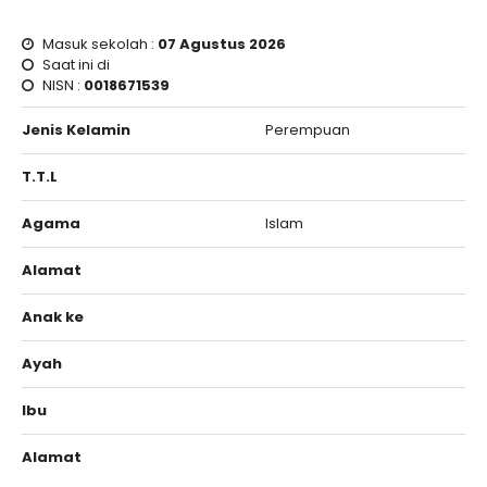
Masuk sekolah :
07 Agustus 2026
Saat ini di
NISN :
0018671539
Jenis Kelamin
Perempuan
T.T.L
Agama
Islam
Alamat
Anak ke
Ayah
Ibu
Alamat