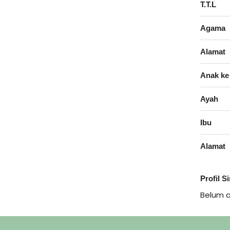
T.T.L
Agama
Alamat
Anak ke
Ayah
Ibu
Alamat
Profil S
Belum 