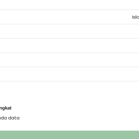
Is
ingkat
ada data