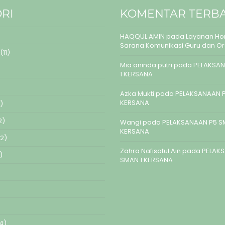
RI
KOMENTAR TERB
HAQQUL AMIN
pada
Layanan Hom
Sarana Komunikasi Guru dan O
(11)
Mia aninda putri
pada
PELAKSAN
1 KERSANA
Azka Mukti
pada
PELAKSANAAN P
KERSANA
)
2)
Wangi
pada
PELAKSANAAN P5 S
KERSANA
2)
Zahra Nafisatul Ain
pada
PELAK
)
SMAN 1 KERSANA
4)