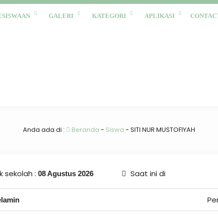
ESISWAAN
GALERI
KATEGORI
APLIKASI
CONTAC
Anda ada di :
Beranda
-
Siswa
-
SITI NUR MUSTOFIYAH
 sekolah :
Saat ini di
08 Agustus 2026
Pe
elamin