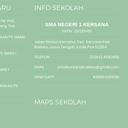
ARU
INFO SEKOLAH
e Visit,
SMA NEGERI 1 KERSANA
rang Tua
NSPN :
20326461
AAN P5 SMAN
Jalan Stasiun Kersana, Kec. Kersana Kab.
Brebes, Jawa Tengah, Kode Pos 52264
5 SMAN 1
TELEPON
(0283) 4582655
EMAIL
sma1kersanabrebes@gmail.com
MAN 1
WHATSAPP
628553201099
SANAAN P5
MAPS SEKOLAH