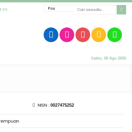
T US
Sabtu, 08 Agu 2026
NISN :
0027475252
rempuan