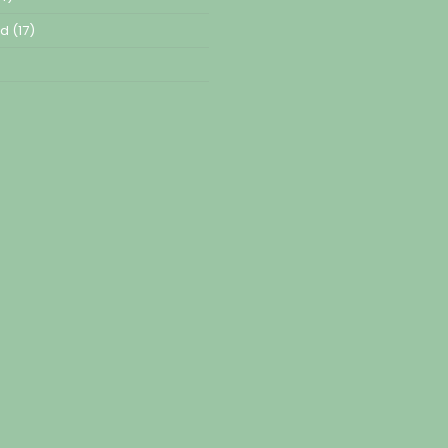
ed
(17)
)