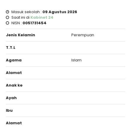
Masuk sekolah :
09 Agustus 2026
Saat ini di
Kabinet 24
NISN :
0051731454
Jenis Kelamin
Perempuan
T.T.L
Agama
Islam
Alamat
Anak ke
Ayah
Ibu
Alamat