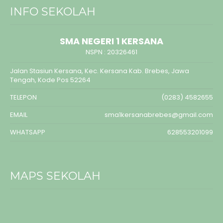
INFO SEKOLAH
SMA NEGERI 1 KERSANA
NSPN :
20326461
Jalan Stasiun Kersana, Kec. Kersana Kab. Brebes, Jawa
Tengah, Kode Pos 52264
TELEPON
(0283) 4582655
EMAIL
sma1kersanabrebes@gmail.com
WHATSAPP
628553201099
MAPS SEKOLAH