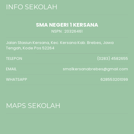
INFO SEKOLAH
SMA NEGERI 1 KERSANA
NSPN :
20326461
Jalan Stasiun Kersana, Kec. Kersana Kab. Brebes, Jawa
Tengah, Kode Pos 52264
TELEPON
(0283) 4582655
EMAIL
sma1kersanabrebes@gmail.com
WHATSAPP
628553201099
MAPS SEKOLAH