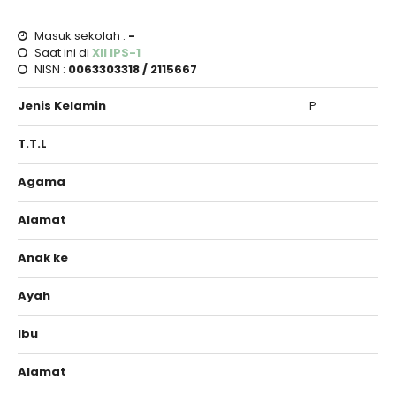
Masuk sekolah :
-
Saat ini di
XII IPS-1
NISN :
0063303318 / 2115667
Jenis Kelamin
P
T.T.L
Agama
Alamat
Anak ke
Ayah
Ibu
Alamat