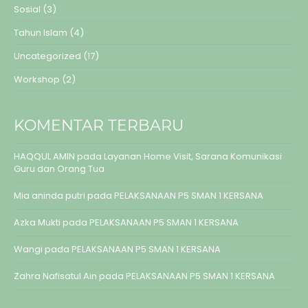
Sosial
(3)
Tahun Islam
(4)
Uncategorized
(17)
Workshop
(2)
KOMENTAR TERBARU
HAQQUL AMIN
pada
Layanan Home Visit, Sarana Komunikasi
Guru dan Orang Tua
Mia aninda putri
pada
PELAKSANAAN P5 SMAN 1 KERSANA
Azka Mukti
pada
PELAKSANAAN P5 SMAN 1 KERSANA
Wangi
pada
PELAKSANAAN P5 SMAN 1 KERSANA
Zahra Nafisatul Ain
pada
PELAKSANAAN P5 SMAN 1 KERSANA