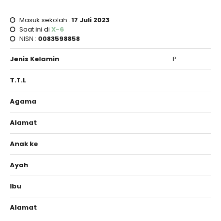
Masuk sekolah :
17 Juli 2023
Saat ini di
X-6
NISN :
0083598858
Jenis Kelamin
P
T.T.L
Agama
Alamat
Anak ke
Ayah
Ibu
Alamat