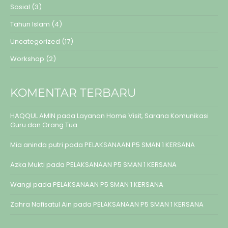
Sosial
(3)
Tahun Islam
(4)
Uncategorized
(17)
Workshop
(2)
KOMENTAR TERBARU
HAQQUL AMIN
pada
Layanan Home Visit, Sarana Komunikasi
Guru dan Orang Tua
Mia aninda putri
pada
PELAKSANAAN P5 SMAN 1 KERSANA
Azka Mukti
pada
PELAKSANAAN P5 SMAN 1 KERSANA
Wangi
pada
PELAKSANAAN P5 SMAN 1 KERSANA
Zahra Nafisatul Ain
pada
PELAKSANAAN P5 SMAN 1 KERSANA