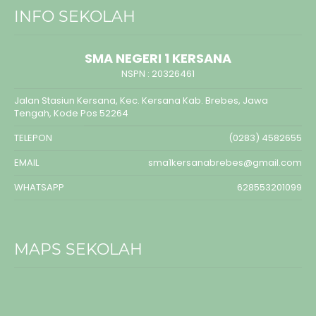
INFO SEKOLAH
SMA NEGERI 1 KERSANA
NSPN :
20326461
Jalan Stasiun Kersana, Kec. Kersana Kab. Brebes, Jawa
Tengah, Kode Pos 52264
TELEPON
(0283) 4582655
EMAIL
sma1kersanabrebes@gmail.com
WHATSAPP
628553201099
MAPS SEKOLAH