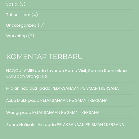
Sosial
(3)
Tahun Islam
(4)
Uncategorized
(17)
Workshop
(2)
KOMENTAR TERBARU
HAQQUL AMIN
pada
Layanan Home Visit, Sarana Komunikasi
Guru dan Orang Tua
Mia aninda putri
pada
PELAKSANAAN P5 SMAN 1 KERSANA
Azka Mukti
pada
PELAKSANAAN P5 SMAN 1 KERSANA
Wangi
pada
PELAKSANAAN P5 SMAN 1 KERSANA
Zahra Nafisatul Ain
pada
PELAKSANAAN P5 SMAN 1 KERSANA