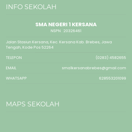
INFO SEKOLAH
SMA NEGERI 1 KERSANA
NSPN :
20326461
Jalan Stasiun Kersana, Kec. Kersana Kab. Brebes, Jawa
Tengah, Kode Pos 52264
TELEPON
(0283) 4582655
EMAIL
sma1kersanabrebes@gmail.com
WHATSAPP
628553201099
MAPS SEKOLAH