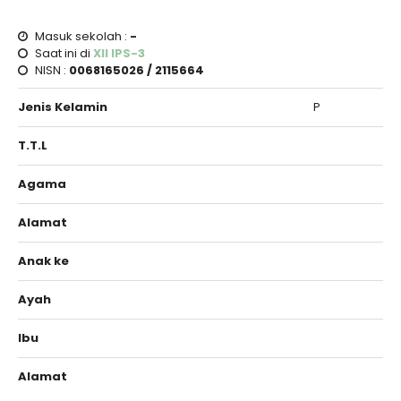
Masuk sekolah :
-
Saat ini di
XII IPS-3
NISN :
0068165026 / 2115664
Jenis Kelamin
P
T.T.L
Agama
Alamat
Anak ke
Ayah
Ibu
Alamat