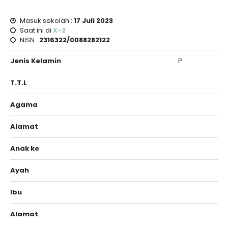
Masuk sekolah :
17 Juli 2023
Saat ini di
X-2
NISN :
2316322/0088282122
Jenis Kelamin
P
T.T.L
Agama
Alamat
Anak ke
Ayah
Ibu
Alamat