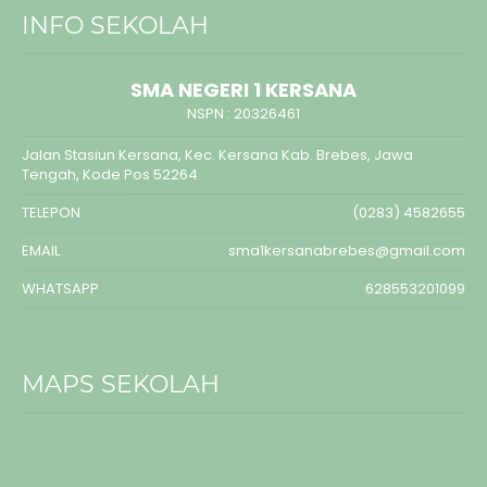
INFO SEKOLAH
SMA NEGERI 1 KERSANA
NSPN :
20326461
Jalan Stasiun Kersana, Kec. Kersana Kab. Brebes, Jawa
Tengah, Kode Pos 52264
TELEPON
(0283) 4582655
EMAIL
sma1kersanabrebes@gmail.com
WHATSAPP
628553201099
MAPS SEKOLAH