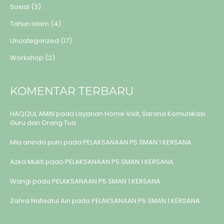
Sosial
(3)
Tahun Islam
(4)
Uncategorized
(17)
Workshop
(2)
KOMENTAR TERBARU
HAQQUL AMIN
pada
Layanan Home Visit, Sarana Komunikasi
Guru dan Orang Tua
Mia aninda putri
pada
PELAKSANAAN P5 SMAN 1 KERSANA
Azka Mukti
pada
PELAKSANAAN P5 SMAN 1 KERSANA
Wangi
pada
PELAKSANAAN P5 SMAN 1 KERSANA
Zahra Nafisatul Ain
pada
PELAKSANAAN P5 SMAN 1 KERSANA