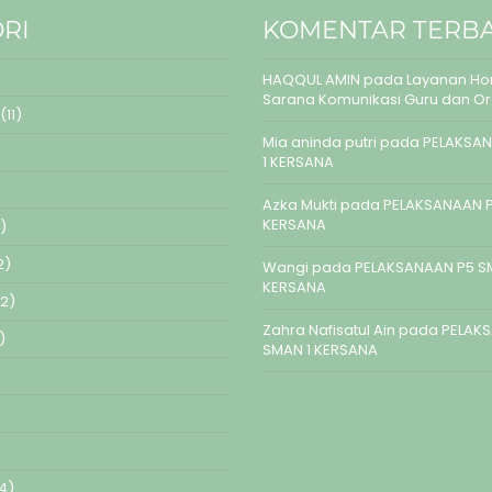
RI
KOMENTAR TERB
HAQQUL AMIN
pada
Layanan Hom
Sarana Komunikasi Guru dan O
(11)
Mia aninda putri
pada
PELAKSAN
1 KERSANA
Azka Mukti
pada
PELAKSANAAN P
KERSANA
)
2)
Wangi
pada
PELAKSANAAN P5 S
KERSANA
2)
Zahra Nafisatul Ain
pada
PELAK
)
SMAN 1 KERSANA
4)