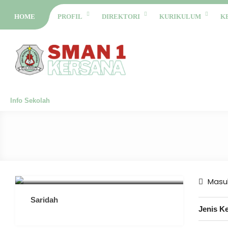
HOME
PROFIL
DIREKTORI
KURIKULUM
K
Info Sekolah
Masuk
Saridah
Jenis K