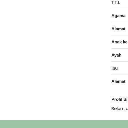
T.T.L
Agama
Alamat
Anak ke
Ayah
Ibu
Alamat
Profil S
Belum 