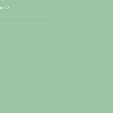
ed
(17)
)