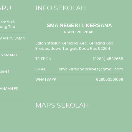
ARU
INFO SEKOLAH
e Visit,
SMA NEGERI 1 KERSANA
rang Tua
NSPN :
20326461
AAN P5 SMAN
Jalan Stasiun Kersana, Kec. Kersana Kab.
Brebes, Jawa Tengah, Kode Pos 52264
5 SMAN 1
TELEPON
(0283) 4582655
EMAIL
sma1kersanabrebes@gmail.com
MAN 1
WHATSAPP
628553201099
SANAAN P5
MAPS SEKOLAH