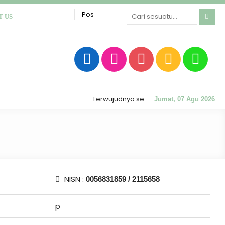
T US
Terwujudnya sekolah RATU (Religius, Akhlak 
Jumat, 07 Agu 2026
NISN :
0056831859 / 2115658
p