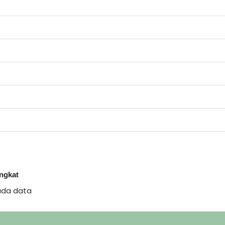
ingkat
ada data