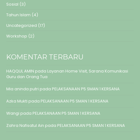
Sosial
(3)
Tahun Islam
(4)
Uncategorized
(17)
Workshop
(2)
KOMENTAR TERBARU
HAQQUL AMIN
pada
Layanan Home Visit, Sarana Komunikasi
Guru dan Orang Tua
Mia aninda putri
pada
PELAKSANAAN P5 SMAN 1 KERSANA
Azka Mukti
pada
PELAKSANAAN P5 SMAN 1 KERSANA
Wangi
pada
PELAKSANAAN P5 SMAN 1 KERSANA
Zahra Nafisatul Ain
pada
PELAKSANAAN P5 SMAN 1 KERSANA