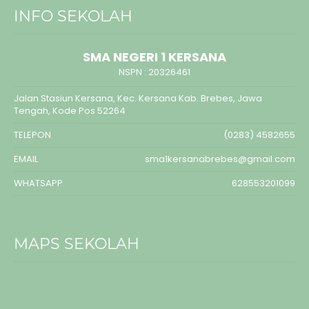
INFO SEKOLAH
SMA NEGERI 1 KERSANA
NSPN :
20326461
Jalan Stasiun Kersana, Kec. Kersana Kab. Brebes, Jawa
Tengah, Kode Pos 52264
TELEPON
(0283) 4582655
EMAIL
sma1kersanabrebes@gmail.com
WHATSAPP
628553201099
MAPS SEKOLAH