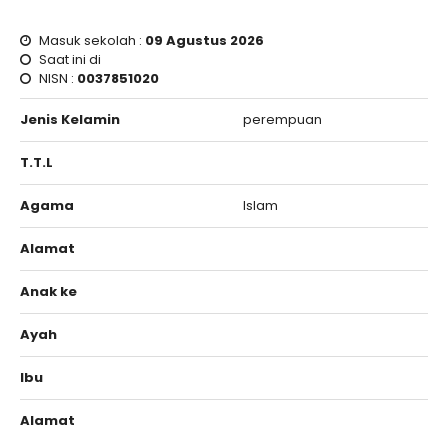
Masuk sekolah :
09 Agustus 2026
Saat ini di
NISN :
0037851020
Jenis Kelamin
perempuan
T.T.L
Agama
Islam
Alamat
Anak ke
Ayah
Ibu
Alamat