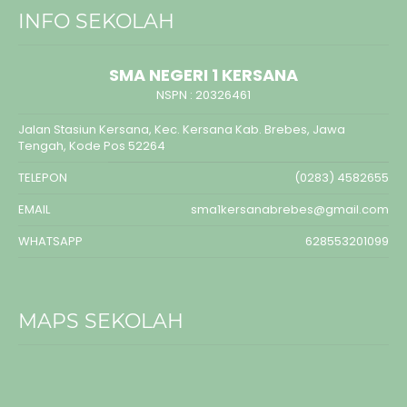
INFO SEKOLAH
SMA NEGERI 1 KERSANA
NSPN :
20326461
Jalan Stasiun Kersana, Kec. Kersana Kab. Brebes, Jawa
Tengah, Kode Pos 52264
TELEPON
(0283) 4582655
EMAIL
sma1kersanabrebes@gmail.com
WHATSAPP
628553201099
MAPS SEKOLAH