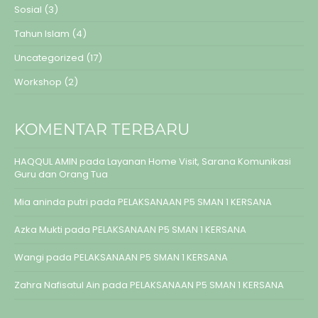
Sosial
(3)
Tahun Islam
(4)
Uncategorized
(17)
Workshop
(2)
KOMENTAR TERBARU
HAQQUL AMIN
pada
Layanan Home Visit, Sarana Komunikasi
Guru dan Orang Tua
Mia aninda putri
pada
PELAKSANAAN P5 SMAN 1 KERSANA
Azka Mukti
pada
PELAKSANAAN P5 SMAN 1 KERSANA
Wangi
pada
PELAKSANAAN P5 SMAN 1 KERSANA
Zahra Nafisatul Ain
pada
PELAKSANAAN P5 SMAN 1 KERSANA