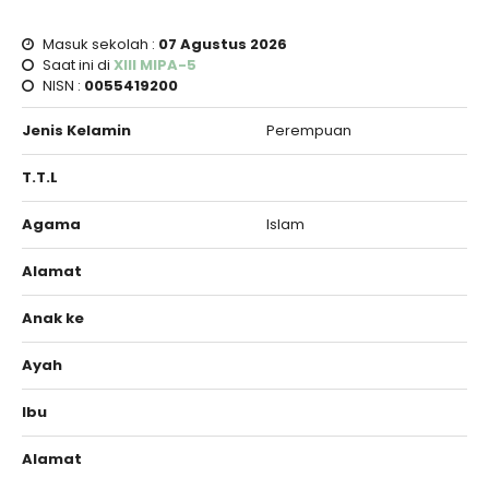
Masuk sekolah :
07 Agustus 2026
Saat ini di
XIII MIPA-5
NISN :
0055419200
Jenis Kelamin
Perempuan
T.T.L
Agama
Islam
Alamat
Anak ke
Ayah
Ibu
Alamat