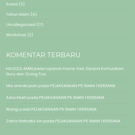
Sosial
(3)
Tahun Islam
(4)
Uncategorized
(17)
Workshop
(2)
KOMENTAR TERBARU
HAQQUL AMIN
pada
Layanan Home Visit, Sarana Komunikasi
Guru dan Orang Tua
Mia aninda putri
pada
PELAKSANAAN P5 SMAN 1 KERSANA
Azka Mukti
pada
PELAKSANAAN P5 SMAN 1 KERSANA
Wangi
pada
PELAKSANAAN P5 SMAN 1 KERSANA
Zahra Nafisatul Ain
pada
PELAKSANAAN P5 SMAN 1 KERSANA