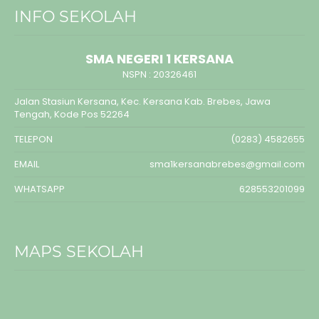
INFO SEKOLAH
SMA NEGERI 1 KERSANA
NSPN :
20326461
Jalan Stasiun Kersana, Kec. Kersana Kab. Brebes, Jawa
Tengah, Kode Pos 52264
TELEPON
(0283) 4582655
EMAIL
sma1kersanabrebes@gmail.com
WHATSAPP
628553201099
MAPS SEKOLAH