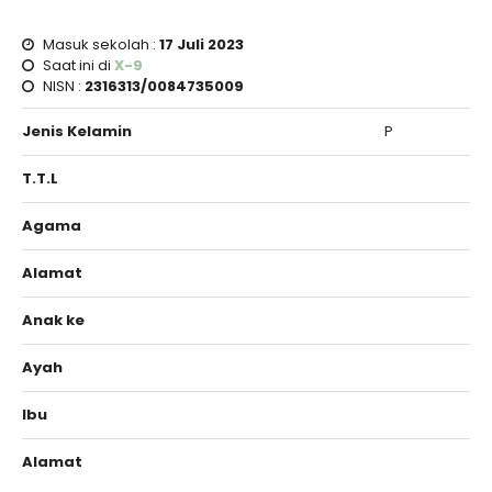
Masuk sekolah :
17 Juli 2023
Saat ini di
X-9
NISN :
2316313/0084735009
Jenis Kelamin
P
T.T.L
Agama
Alamat
Anak ke
Ayah
Ibu
Alamat