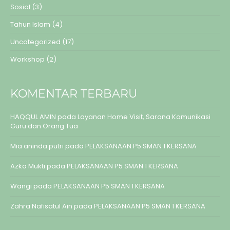
Sosial
(3)
Tahun Islam
(4)
Uncategorized
(17)
Workshop
(2)
KOMENTAR TERBARU
HAQQUL AMIN
pada
Layanan Home Visit, Sarana Komunikasi
Guru dan Orang Tua
Mia aninda putri
pada
PELAKSANAAN P5 SMAN 1 KERSANA
Azka Mukti
pada
PELAKSANAAN P5 SMAN 1 KERSANA
Wangi
pada
PELAKSANAAN P5 SMAN 1 KERSANA
Zahra Nafisatul Ain
pada
PELAKSANAAN P5 SMAN 1 KERSANA