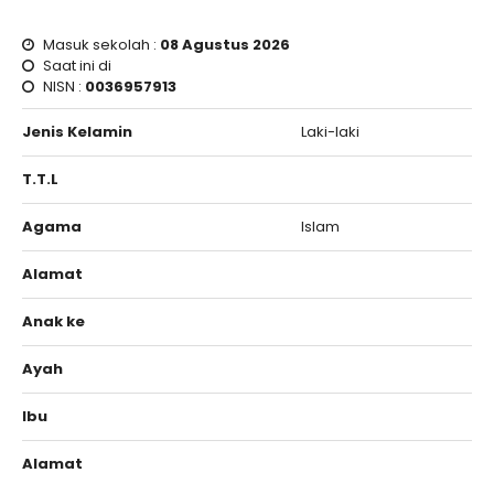
Masuk sekolah :
08 Agustus 2026
Saat ini di
NISN :
0036957913
Jenis Kelamin
Laki-laki
T.T.L
Agama
Islam
Alamat
Anak ke
Ayah
Ibu
Alamat