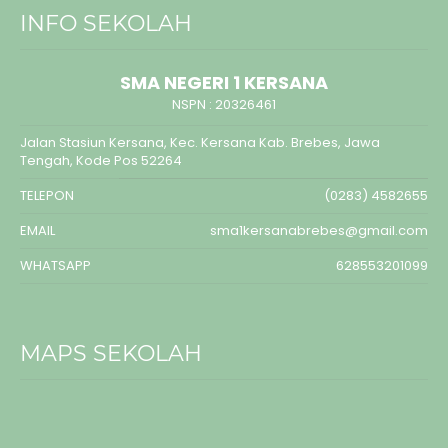
INFO SEKOLAH
SMA NEGERI 1 KERSANA
NSPN :
20326461
Jalan Stasiun Kersana, Kec. Kersana Kab. Brebes, Jawa
Tengah, Kode Pos 52264
TELEPON
(0283) 4582655
EMAIL
sma1kersanabrebes@gmail.com
WHATSAPP
628553201099
MAPS SEKOLAH