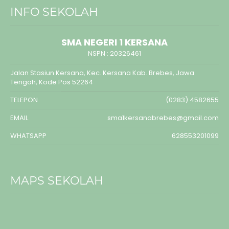
INFO SEKOLAH
SMA NEGERI 1 KERSANA
NSPN :
20326461
Jalan Stasiun Kersana, Kec. Kersana Kab. Brebes, Jawa
Tengah, Kode Pos 52264
TELEPON
(0283) 4582655
EMAIL
sma1kersanabrebes@gmail.com
WHATSAPP
628553201099
MAPS SEKOLAH