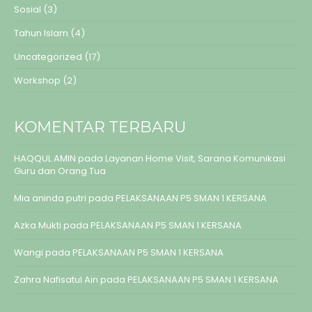
Sosial
(3)
Tahun Islam
(4)
Uncategorized
(17)
Workshop
(2)
KOMENTAR TERBARU
HAQQUL AMIN
pada
Layanan Home Visit, Sarana Komunikasi
Guru dan Orang Tua
Mia aninda putri
pada
PELAKSANAAN P5 SMAN 1 KERSANA
Azka Mukti
pada
PELAKSANAAN P5 SMAN 1 KERSANA
Wangi
pada
PELAKSANAAN P5 SMAN 1 KERSANA
Zahra Nafisatul Ain
pada
PELAKSANAAN P5 SMAN 1 KERSANA