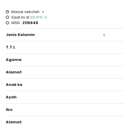
Masuk sekolah :
-
Saat ini di
XII IPS-2
NISN :
2115645
Jenis Kelamin
L
T.T.L
Agama
Alamat
Anak ke
Ayah
Ibu
Alamat