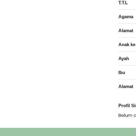
T.T.L
Agama
Alamat
Anak ke
Ayah
Ibu
Alamat
Profil S
Belum 