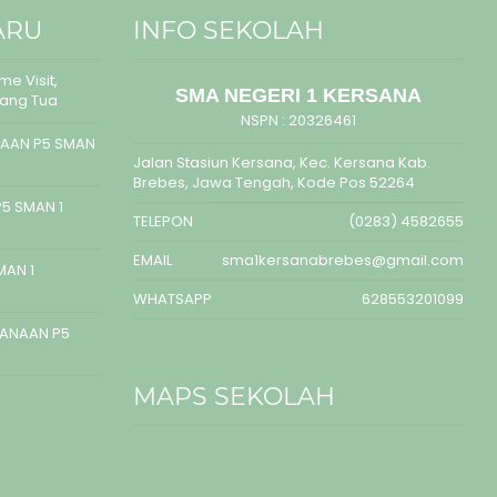
ARU
INFO SEKOLAH
e Visit,
SMA NEGERI 1 KERSANA
rang Tua
NSPN :
20326461
AAN P5 SMAN
Jalan Stasiun Kersana, Kec. Kersana Kab.
Brebes, Jawa Tengah, Kode Pos 52264
5 SMAN 1
TELEPON
(0283) 4582655
EMAIL
sma1kersanabrebes@gmail.com
MAN 1
WHATSAPP
628553201099
SANAAN P5
MAPS SEKOLAH