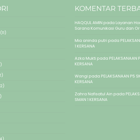
RI
KOMENTAR TERB
HAQQUL AMIN
pada
Layanan Hom
Sarana Komunikasi Guru dan O
(11)
Mia aninda putri
pada
PELAKSAN
1 KERSANA
Azka Mukti
pada
PELAKSANAAN P
KERSANA
)
2)
Wangi
pada
PELAKSANAAN P5 S
KERSANA
2)
Zahra Nafisatul Ain
pada
PELAK
)
SMAN 1 KERSANA
4)