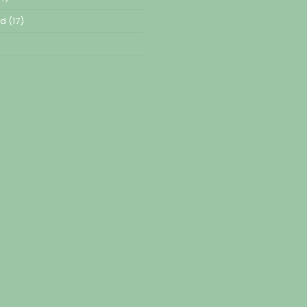
ed
(17)
)