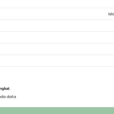
Is
ingkat
ada data