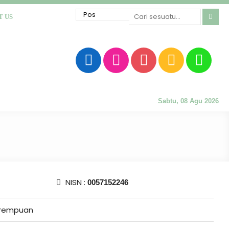
T US
Sabtu, 08 Agu 2026
NISN :
0057152246
rempuan