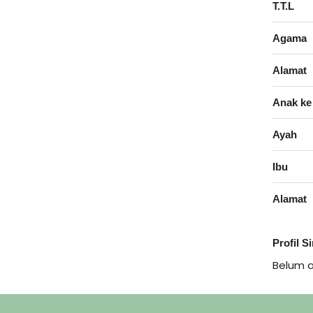
T.T.L
Agama
Alamat
Anak ke
Ayah
Ibu
Alamat
Profil S
Belum 