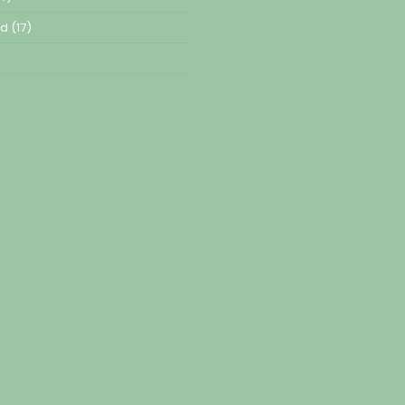
ed
(17)
)