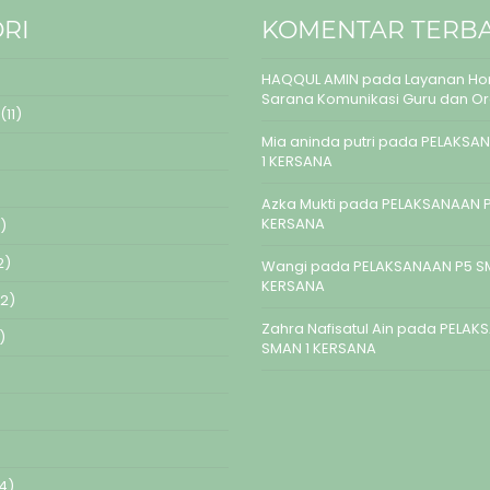
RI
KOMENTAR TERB
HAQQUL AMIN
pada
Layanan Hom
Sarana Komunikasi Guru dan O
(11)
Mia aninda putri
pada
PELAKSAN
1 KERSANA
Azka Mukti
pada
PELAKSANAAN P
KERSANA
)
2)
Wangi
pada
PELAKSANAAN P5 S
KERSANA
2)
Zahra Nafisatul Ain
pada
PELAK
)
SMAN 1 KERSANA
4)