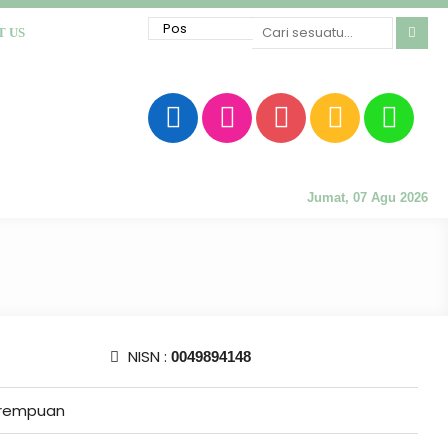
T US
Jumat, 07 Agu 2026
NISN :
0049894148
rempuan