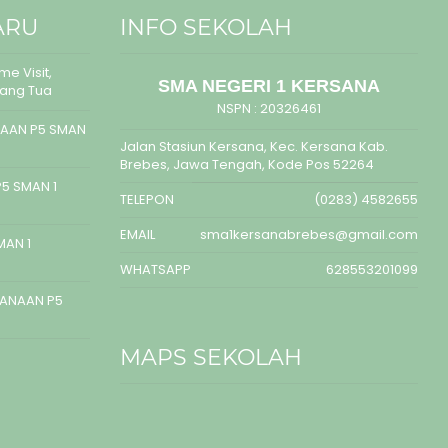
ARU
INFO SEKOLAH
e Visit,
SMA NEGERI 1 KERSANA
rang Tua
NSPN :
20326461
AAN P5 SMAN
Jalan Stasiun Kersana, Kec. Kersana Kab.
Brebes, Jawa Tengah, Kode Pos 52264
5 SMAN 1
TELEPON
(0283) 4582655
EMAIL
sma1kersanabrebes@gmail.com
MAN 1
WHATSAPP
628553201099
SANAAN P5
MAPS SEKOLAH