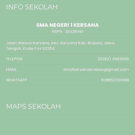
INFO SEKOLAH
SMA NEGERI 1 KERSANA
NSPN :
20326461
Jalan Stasiun Kersana, Kec. Kersana Kab. Brebes, Jawa
Tengah, Kode Pos 52264
TELEPON
(0283) 4582655
EMAIL
sma1kersanabrebes@gmail.com
WHATSAPP
628553201099
MAPS SEKOLAH