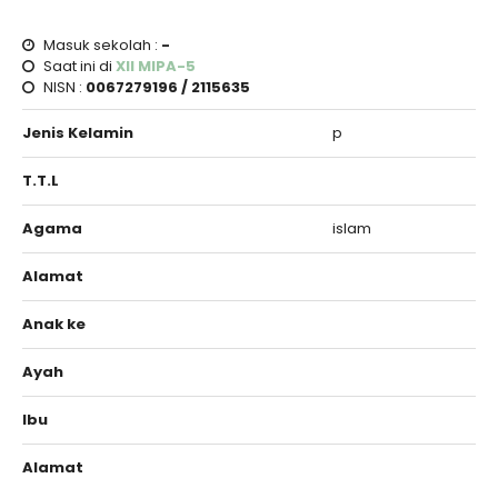
Masuk sekolah :
-
Saat ini di
XII MIPA-5
NISN :
0067279196 / 2115635
Jenis Kelamin
p
T.T.L
Agama
islam
Alamat
Anak ke
Ayah
Ibu
Alamat