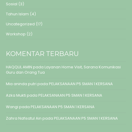
Sosial
(3)
Tahun Islam
(4)
Uncategorized
(17)
Workshop
(2)
KOMENTAR TERBARU
HAQQUL AMIN
pada
Layanan Home Visit, Sarana Komunikasi
Guru dan Orang Tua
Mia aninda putri
pada
PELAKSANAAN P5 SMAN 1 KERSANA
Azka Mukti
pada
PELAKSANAAN P5 SMAN 1 KERSANA
Wangi
pada
PELAKSANAAN P5 SMAN 1 KERSANA
Zahra Nafisatul Ain
pada
PELAKSANAAN P5 SMAN 1 KERSANA