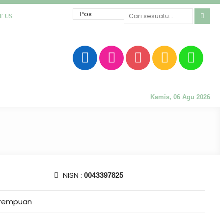
T US
Kamis, 06 Agu 2026
NISN :
0043397825
rempuan