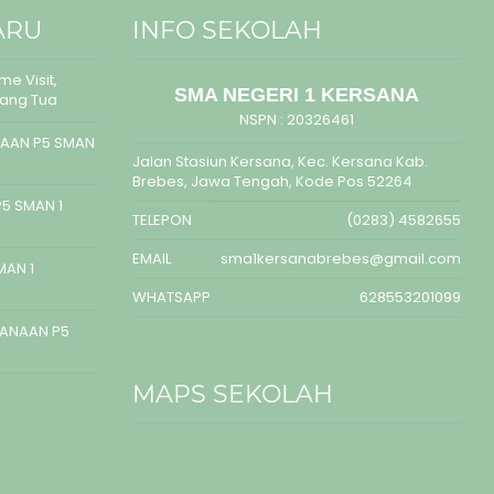
ARU
INFO SEKOLAH
e Visit,
SMA NEGERI 1 KERSANA
rang Tua
NSPN :
20326461
AAN P5 SMAN
Jalan Stasiun Kersana, Kec. Kersana Kab.
Brebes, Jawa Tengah, Kode Pos 52264
5 SMAN 1
TELEPON
(0283) 4582655
EMAIL
sma1kersanabrebes@gmail.com
MAN 1
WHATSAPP
628553201099
SANAAN P5
MAPS SEKOLAH