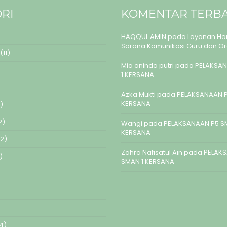
RI
KOMENTAR TERB
HAQQUL AMIN
pada
Layanan Hom
Sarana Komunikasi Guru dan O
(11)
Mia aninda putri
pada
PELAKSAN
1 KERSANA
Azka Mukti
pada
PELAKSANAAN P
KERSANA
)
2)
Wangi
pada
PELAKSANAAN P5 S
KERSANA
2)
Zahra Nafisatul Ain
pada
PELAK
)
SMAN 1 KERSANA
4)