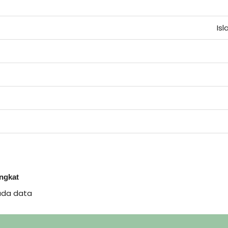
Is
ingkat
ada data