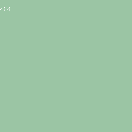
ed
(17)
)