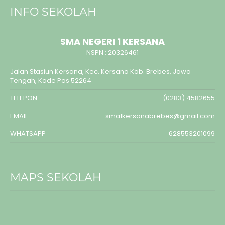
INFO SEKOLAH
SMA NEGERI 1 KERSANA
NSPN :
20326461
Jalan Stasiun Kersana, Kec. Kersana Kab. Brebes, Jawa
Tengah, Kode Pos 52264
TELEPON
(0283) 4582655
EMAIL
sma1kersanabrebes@gmail.com
WHATSAPP
628553201099
MAPS SEKOLAH