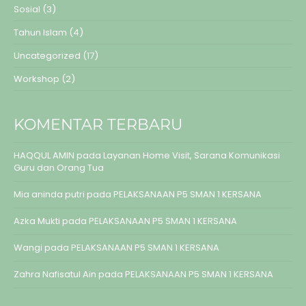
Sosial
(3)
Tahun Islam
(4)
Uncategorized
(17)
Workshop
(2)
KOMENTAR TERBARU
HAQQUL AMIN
pada
Layanan Home Visit, Sarana Komunikasi
Guru dan Orang Tua
Mia aninda putri
pada
PELAKSANAAN P5 SMAN 1 KERSANA
Azka Mukti
pada
PELAKSANAAN P5 SMAN 1 KERSANA
Wangi
pada
PELAKSANAAN P5 SMAN 1 KERSANA
Zahra Nafisatul Ain
pada
PELAKSANAAN P5 SMAN 1 KERSANA