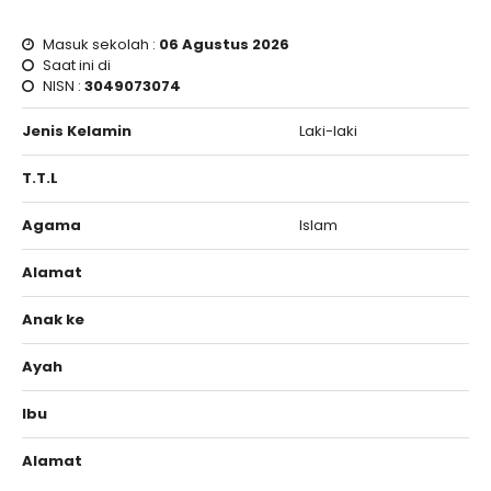
Masuk sekolah :
06 Agustus 2026
Saat ini di
NISN :
3049073074
Jenis Kelamin
Laki-laki
T.T.L
Agama
Islam
Alamat
Anak ke
Ayah
Ibu
Alamat