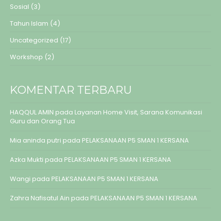
Sosial
(3)
Tahun Islam
(4)
Uncategorized
(17)
Workshop
(2)
KOMENTAR TERBARU
HAQQUL AMIN
pada
Layanan Home Visit, Sarana Komunikasi
Guru dan Orang Tua
Mia aninda putri
pada
PELAKSANAAN P5 SMAN 1 KERSANA
Azka Mukti
pada
PELAKSANAAN P5 SMAN 1 KERSANA
Wangi
pada
PELAKSANAAN P5 SMAN 1 KERSANA
Zahra Nafisatul Ain
pada
PELAKSANAAN P5 SMAN 1 KERSANA