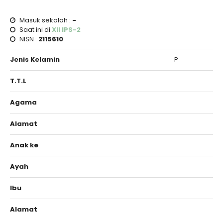
Masuk sekolah :
-
Saat ini di
XII IPS-2
NISN :
2115610
Jenis Kelamin
P
T.T.L
Agama
Alamat
Anak ke
Ayah
Ibu
Alamat