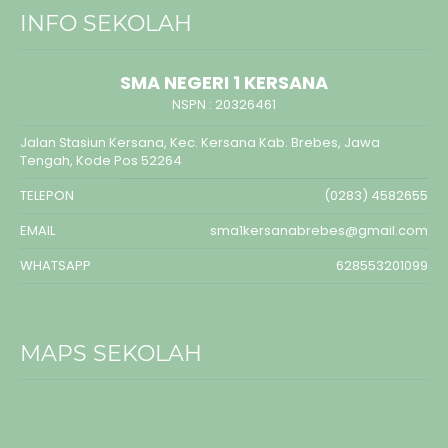
INFO SEKOLAH
SMA NEGERI 1 KERSANA
NSPN :
20326461
Jalan Stasiun Kersana, Kec. Kersana Kab. Brebes, Jawa
Tengah, Kode Pos 52264
TELEPON
(0283) 4582655
EMAIL
sma1kersanabrebes@gmail.com
WHATSAPP
628553201099
MAPS SEKOLAH