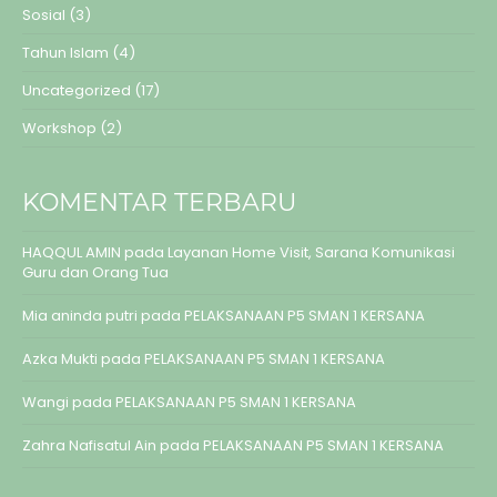
Sosial
(3)
Tahun Islam
(4)
Uncategorized
(17)
Workshop
(2)
KOMENTAR TERBARU
HAQQUL AMIN
pada
Layanan Home Visit, Sarana Komunikasi
Guru dan Orang Tua
Mia aninda putri
pada
PELAKSANAAN P5 SMAN 1 KERSANA
Azka Mukti
pada
PELAKSANAAN P5 SMAN 1 KERSANA
Wangi
pada
PELAKSANAAN P5 SMAN 1 KERSANA
Zahra Nafisatul Ain
pada
PELAKSANAAN P5 SMAN 1 KERSANA