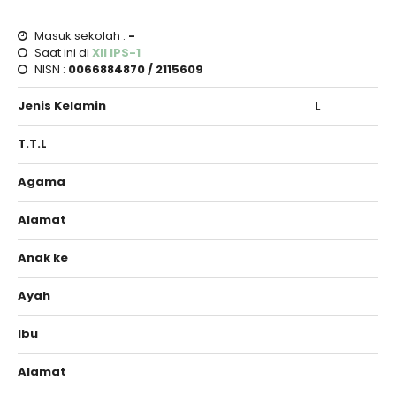
Masuk sekolah :
-
Saat ini di
XII IPS-1
NISN :
0066884870 / 2115609
Jenis Kelamin
L
T.T.L
Agama
Alamat
Anak ke
Ayah
Ibu
Alamat