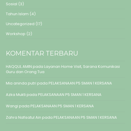
Sosial
(3)
Tahun Islam
(4)
Uncategorized
(17)
Workshop
(2)
KOMENTAR TERBARU
HAQQUL AMIN
pada
Layanan Home Visit, Sarana Komunikasi
Guru dan Orang Tua
Mia aninda putri
pada
PELAKSANAAN P5 SMAN 1 KERSANA
Azka Mukti
pada
PELAKSANAAN P5 SMAN 1 KERSANA
Wangi
pada
PELAKSANAAN P5 SMAN 1 KERSANA
Zahra Nafisatul Ain
pada
PELAKSANAAN P5 SMAN 1 KERSANA