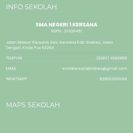
INFO SEKOLAH
SMA NEGERI 1 KERSANA
NSPN :
20326461
Jalan Stasiun Kersana, Kec. Kersana Kab. Brebes, Jawa
Tengah, Kode Pos 52264
TELEPON
(0283) 4582655
EMAIL
sma1kersanabrebes@gmail.com
WHATSAPP
628553201099
MAPS SEKOLAH