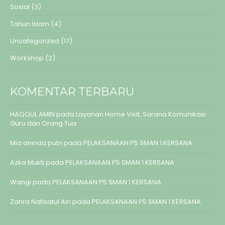
Sosial
(3)
Tahun Islam
(4)
Uncategorized
(17)
Workshop
(2)
KOMENTAR TERBARU
HAQQUL AMIN
pada
Layanan Home Visit, Sarana Komunikasi
Guru dan Orang Tua
Mia aninda putri
pada
PELAKSANAAN P5 SMAN 1 KERSANA
Azka Mukti
pada
PELAKSANAAN P5 SMAN 1 KERSANA
Wangi
pada
PELAKSANAAN P5 SMAN 1 KERSANA
Zahra Nafisatul Ain
pada
PELAKSANAAN P5 SMAN 1 KERSANA