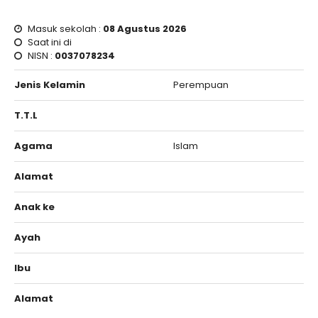
Masuk sekolah :
08 Agustus 2026
Saat ini di
NISN :
0037078234
Jenis Kelamin
Perempuan
T.T.L
Agama
Islam
Alamat
Anak ke
Ayah
Ibu
Alamat