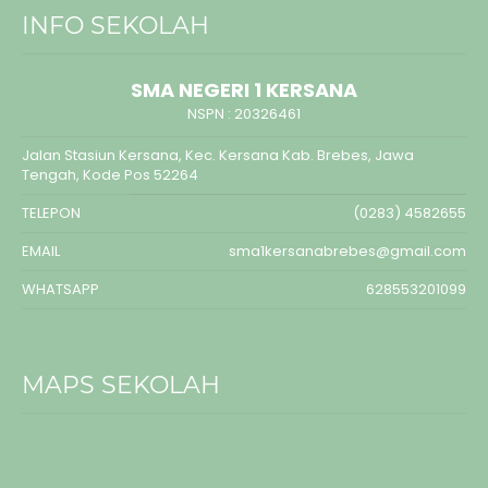
INFO SEKOLAH
SMA NEGERI 1 KERSANA
NSPN :
20326461
Jalan Stasiun Kersana, Kec. Kersana Kab. Brebes, Jawa
Tengah, Kode Pos 52264
TELEPON
(0283) 4582655
EMAIL
sma1kersanabrebes@gmail.com
WHATSAPP
628553201099
MAPS SEKOLAH