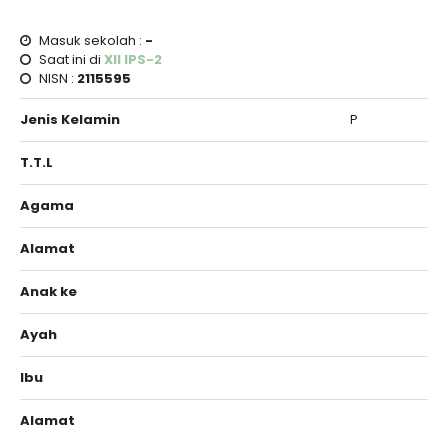
Masuk sekolah :
-
Saat ini di
XII IPS-2
NISN :
2115595
Jenis Kelamin
P
T.T.L
Agama
Alamat
Anak ke
Ayah
Ibu
Alamat