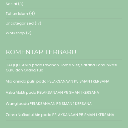
Sosial
(3)
Tahun Islam
(4)
Uncategorized
(17)
Workshop
(2)
KOMENTAR TERBARU
HAQQUL AMIN
pada
Layanan Home Visit, Sarana Komunikasi
Guru dan Orang Tua
Mia aninda putri
pada
PELAKSANAAN P5 SMAN 1 KERSANA
Azka Mukti
pada
PELAKSANAAN P5 SMAN 1 KERSANA
Wangi
pada
PELAKSANAAN P5 SMAN 1 KERSANA
Zahra Nafisatul Ain
pada
PELAKSANAAN P5 SMAN 1 KERSANA