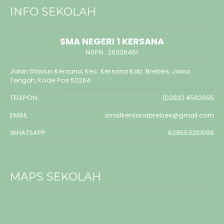
INFO SEKOLAH
SMA NEGERI 1 KERSANA
NSPN :
20326461
Jalan Stasiun Kersana, Kec. Kersana Kab. Brebes, Jawa
Tengah, Kode Pos 52264
TELEPON
(0283) 4582655
EMAIL
sma1kersanabrebes@gmail.com
WHATSAPP
628553201099
MAPS SEKOLAH