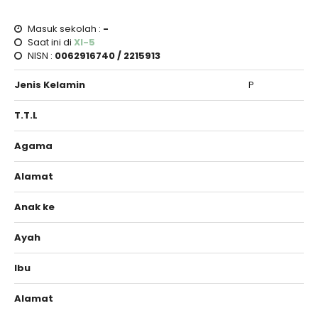
Masuk sekolah :
-
Saat ini di
XI-5
NISN :
0062916740 / 2215913
Jenis Kelamin
P
T.T.L
Agama
Alamat
Anak ke
Ayah
Ibu
Alamat