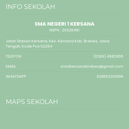
INFO SEKOLAH
SMA NEGERI 1 KERSANA
NSPN :
20326461
Jalan Stasiun Kersana, Kec. Kersana Kab. Brebes, Jawa
Tengah, Kode Pos 52264
TELEPON
(0283) 4582655
EMAIL
sma1kersanabrebes@gmail.com
WHATSAPP
628553201099
MAPS SEKOLAH