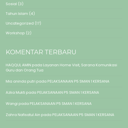
Sosial
(3)
Tahun Islam
(4)
Uncategorized
(17)
Workshop
(2)
KOMENTAR TERBARU
HAQQUL AMIN
pada
Layanan Home Visit, Sarana Komunikasi
Guru dan Orang Tua
Mia aninda putri
pada
PELAKSANAAN P5 SMAN 1 KERSANA
Azka Mukti
pada
PELAKSANAAN P5 SMAN 1 KERSANA
Wangi
pada
PELAKSANAAN P5 SMAN 1 KERSANA
Zahra Nafisatul Ain
pada
PELAKSANAAN P5 SMAN 1 KERSANA