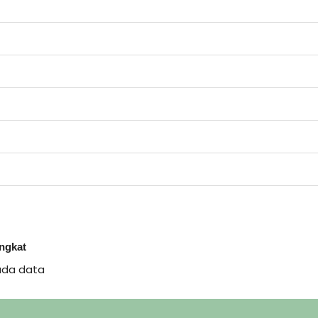
ingkat
ada data