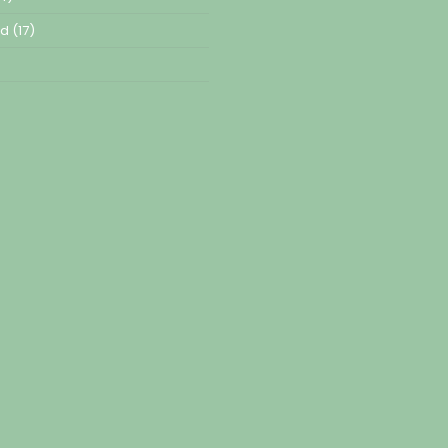
ed
(17)
)