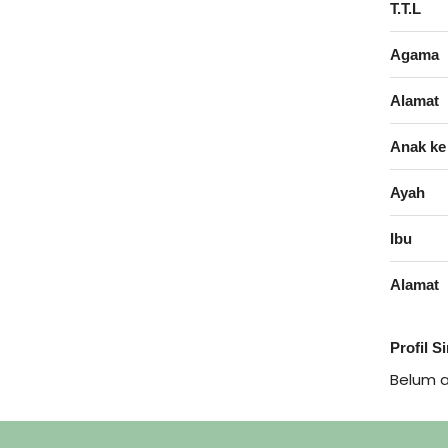
T.T.L
Agama
Alamat
Anak ke
Ayah
Ibu
Alamat
Profil S
Belum 