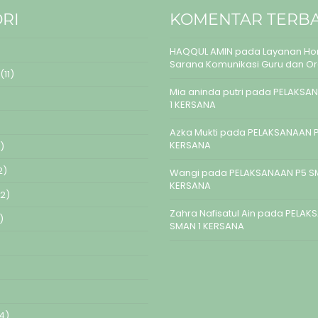
RI
KOMENTAR TERB
HAQQUL AMIN
pada
Layanan Hom
Sarana Komunikasi Guru dan O
(11)
Mia aninda putri
pada
PELAKSAN
1 KERSANA
Azka Mukti
pada
PELAKSANAAN P
KERSANA
)
2)
Wangi
pada
PELAKSANAAN P5 S
KERSANA
2)
Zahra Nafisatul Ain
pada
PELAK
)
SMAN 1 KERSANA
4)