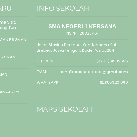
ARU
INFO SEKOLAH
e Visit,
SMA NEGERI 1 KERSANA
rang Tua
NSPN :
20326461
AAN P5 SMAN
Jalan Stasiun Kersana, Kec. Kersana Kab.
Brebes, Jawa Tengah, Kode Pos 52264
5 SMAN 1
TELEPON
(0283) 4582655
EMAIL
sma1kersanabrebes@gmail.com
MAN 1
WHATSAPP
628553201099
SANAAN P5
MAPS SEKOLAH