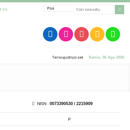
T US
Terwujudnya sekolah RATU (Religius, Akhlak M
Kamis, 06 Agu 2026
NISN :
0073390530 / 2215909
P