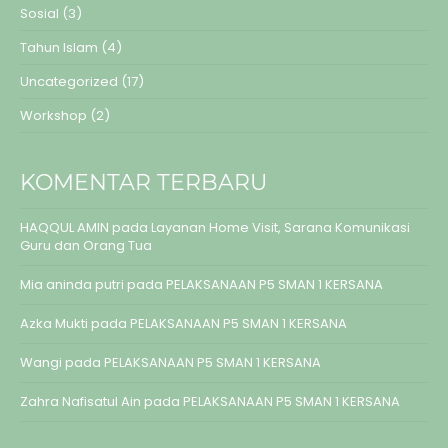
Sosial
(3)
Tahun Islam
(4)
Uncategorized
(17)
Workshop
(2)
KOMENTAR TERBARU
HAQQUL AMIN
pada
Layanan Home Visit, Sarana Komunikasi
Guru dan Orang Tua
Mia aninda putri
pada
PELAKSANAAN P5 SMAN 1 KERSANA
Azka Mukti
pada
PELAKSANAAN P5 SMAN 1 KERSANA
Wangi
pada
PELAKSANAAN P5 SMAN 1 KERSANA
Zahra Nafisatul Ain
pada
PELAKSANAAN P5 SMAN 1 KERSANA