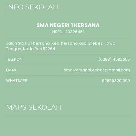
INFO SEKOLAH
SMA NEGERI 1 KERSANA
NSPN :
20326461
Jalan Stasiun Kersana, Kec. Kersana Kab. Brebes, Jawa
Tengah, Kode Pos 52264
TELEPON
(0283) 4582655
EMAIL
sma1kersanabrebes@gmail.com
WHATSAPP
628553201099
MAPS SEKOLAH